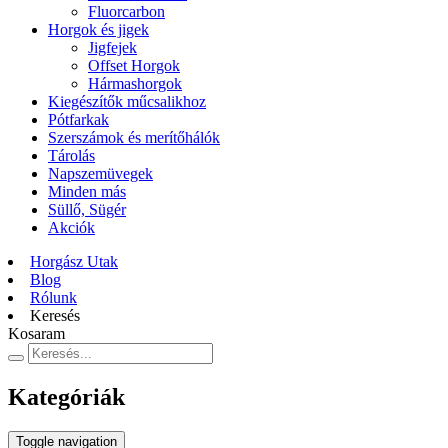
Fluorcarbon
Horgok és jigek
Jigfejek
Offset Horgok
Hármashorgok
Kiegészítők műcsalikhoz
Pótfarkak
Szerszámok és merítőhálók
Tárolás
Napszemüvegek
Minden más
Süllő, Sügér
Akciók
Horgász Utak
Blog
Rólunk
Keresés
Kosaram
Kategóriák
Toggle navigation