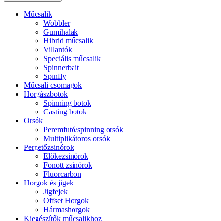
Műcsalik
Wobbler
Gumihalak
Hibrid műcsalik
Villantók
Speciális műcsalik
Spinnerbait
Spinfly
Műcsali csomagok
Horgászbotok
Spinning botok
Casting botok
Orsók
Peremfutó/spinning orsók
Multiplikátoros orsók
Pergetőzsinórok
Előkezsinórok
Fonott zsinórok
Fluorcarbon
Horgok és jigek
Jigfejek
Offset Horgok
Hármashorgok
Kiegészítők műcsalikhoz