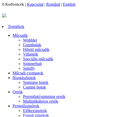
0
Kedvencek
|
Kapcsolat
|
Română
|
English
Termékek
Műcsalik
Wobbler
Gumihalak
Hibrid műcsalik
Villantók
Speciális műcsalik
Spinnerbait
Spinfly
Műcsali csomagok
Horgászbotok
Spinning botok
Casting botok
Orsók
Peremfutó/spinning orsók
Multiplikátoros orsók
Pergetőzsinórok
Előkezsinórok
Fonott zsinórok