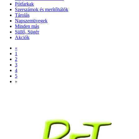
Pótfarkak
Szerszámok és merítőhálók
Tárolás
Napszemüvegek
Minden más
Süllő, Sügér
Akciók
«
1
2
3
4
5
»