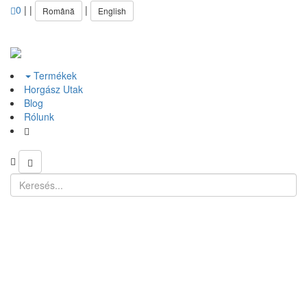
0
|
|
|
Română
English
Termékek
Horgász Utak
Blog
Rólunk