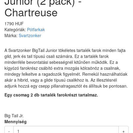
Junior (2 pack) -
Chartreuse
1790 HUF
Kategóriák:
Pótfarkak
Márka:
Svartzonker
A Svartzonker BigTail Junior tökéletes tartalék farok minden fajta
gild, jerk és tail típusú csali számára. Ez a tartalék farok
mindenféle bevontatási sebességnél kitűnően működik. Ez a
kígyózó farokrész csábító extra mozgás kölcsönöz a csalinak,
mindegy felkeltve a ragadozók figyelmét. Remekül használhatóak
akár a hibrid, vagy a glide típusú csalikhoz is. Az illesztésnél
adjunk hozzá egy csepp pillanatragasztót és állítsuk be pontosan.
Egy csomag 2 db tartalék farokrészt tartalmaz.
Big Tail Jr.
Mennyiség
-
+