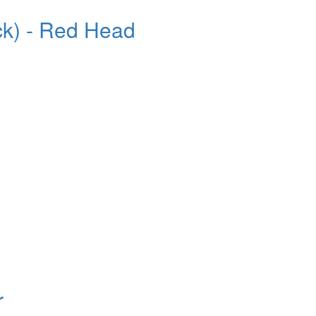
ck) - Red Head
r