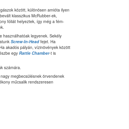
rgászok között, különösen amióta ilyen
 bevált klasszikus McRubber-ek,
ny fóliát helyeztek, így még a fém-
ek.
te használhatóak legyenek. Sekély
hatunk
Screw-In-Head
fejet.
Ha
Ha akadós pályán, vízinövények között
-részbe egy
Rattle Chamber
-t is
kák számára.
k nagy megbecsülésnek örvendenek
tékony műcsalik rendszeresen