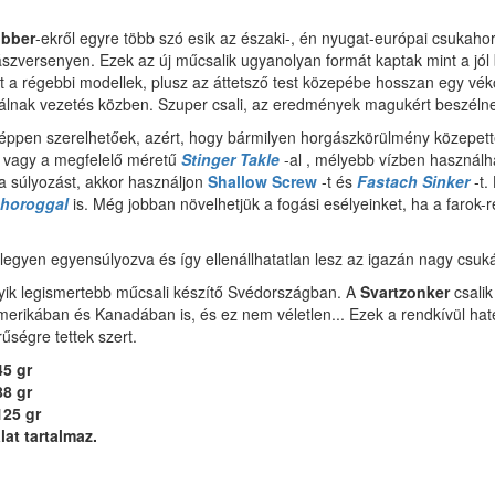
ubber
-ekről egyre több szó esik az északi-, én nyugat-európai csukaho
ászversenyen. Ezek az új műcsalik ugyanolyan formát kaptak mint a jól
 a régebbi modellek, plusz az áttetsző test közepébe hosszan egy véko
dukálnak vezetés közben. Szuper csali, az eredmények magukért beszéln
képpen szerelhetőek, azért, hogy bármilyen horgászkörülmény közepet
, vagy a megfelelő méretű
Stinger Takle
-al , mélyebb vízben használ
 a súlyozást, akkor használjon
Shallow Screw
-t és
Fastach Sinker
-t.
 horoggal
is. Még jobban növelhetjük a fogási esélyeinket, ha a farok
i legyen egyensúlyozva és így ellenállhatatlan lesz az igazán nagy csu
ik legismertebb műcsali készítő Svédországban. A
Svartzonker
csali
merikában és Kanadában is, és ez nem véletlen... Ezek a rendkívül ha
űségre tettek szert.
45 gr
88 gr
125 gr
at tartalmaz.