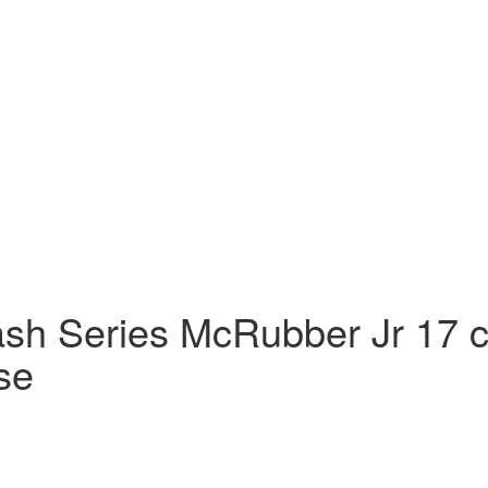
ash Series McRubber Jr 17 c
se