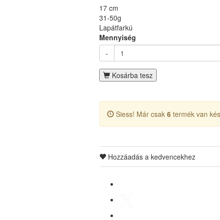
17 cm
31-50g
Lapátfarkú
Mennyiség
-
Kosárba tesz
Siess! Már csak
6
termék van kés
Hozzáadás a kedvencekhez