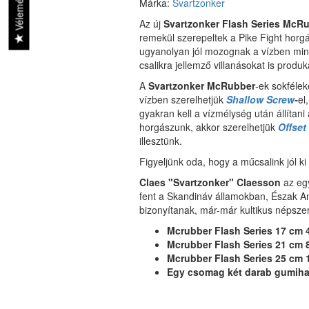
Vélemények
Márka:
Svartzonker
Az új
Svartzonker Flash Series McR
remekül szerepeltek a Pike Fight horg
ugyanolyan jól mozognak a vízben mint
csalikra jellemző villanásokat is pro
A
Svartzonker McRubber
-ek sokféle
vízben szerelhetjük
Shallow Screw
-
el
gyakran kell a vízmélység után állítani
horgászunk, akkor szerelhetjük
Offset
illesztünk.
Figyeljünk oda, hogy a műcsalink jól k
Claes "Svartzonker" Claesson
az egy
fent a Skandináv államokban, Észak A
bizonyítanak, már-már kultikus népszer
Mcrubber Flash Series 17 cm 
Mcrubber Flash Series 21 cm 
Mcrubber Flash Series 25 cm 
Egy csomag két darab gumihal