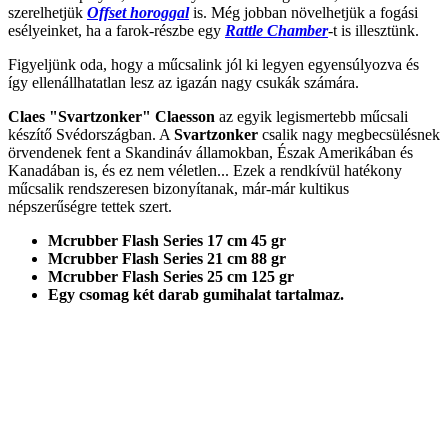
szerelhetjük
Offset horoggal
is. Még jobban növelhetjük a fogási
esélyeinket, ha a farok-részbe egy
Rattle Chamber
-t is illesztünk.
Figyeljünk oda, hogy a műcsalink jól ki legyen egyensúlyozva és
így ellenállhatatlan lesz az igazán nagy csukák számára.
Claes "Svartzonker" Claesson
az egyik legismertebb műcsali
készítő Svédországban. A
Svartzonker
csalik nagy megbecsülésnek
örvendenek fent a Skandináv államokban, Észak Amerikában és
Kanadában is, és ez nem véletlen... Ezek a rendkívül hatékony
műcsalik rendszeresen bizonyítanak, már-már kultikus
népszerűségre tettek szert.
Mcrubber Flash Series 17 cm 45 gr
Mcrubber Flash Series 21 cm 88 gr
Mcrubber Flash Series 25 cm 125 gr
Egy csomag két darab gumihalat tartalmaz.