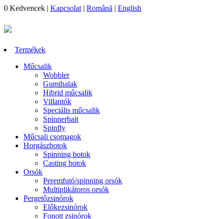
0
Kedvencek
|
Kapcsolat
|
Română
|
English
Termékek
Műcsalik
Wobbler
Gumihalak
Hibrid műcsalik
Villantók
Speciális műcsalik
Spinnerbait
Spinfly
Műcsali csomagok
Horgászbotok
Spinning botok
Casting botok
Orsók
Peremfutó/spinning orsók
Multiplikátoros orsók
Pergetőzsinórok
Előkezsinórok
Fonott zsinórok