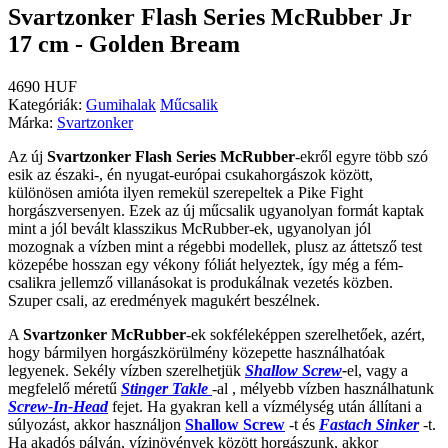
Svartzonker Flash Series McRubber Jr
17 cm - Golden Bream
4690 HUF
Kategóriák:
Gumihalak
Műcsalik
Márka:
Svartzonker
Az új
Svartzonker Flash Series McRubber
-ekről egyre több szó
esik az északi-, én nyugat-európai csukahorgászok között,
különösen amióta ilyen remekül szerepeltek a Pike Fight
horgászversenyen. Ezek az új műcsalik ugyanolyan formát kaptak
mint a jól bevált klasszikus McRubber-ek, ugyanolyan jól
mozognak a vízben mint a régebbi modellek, plusz az áttetsző test
közepébe hosszan egy vékony fóliát helyeztek, így még a fém-
csalikra jellemző villanásokat is produkálnak vezetés közben.
Szuper csali, az eredmények magukért beszélnek.
A
Svartzonker McRubber
-ek sokféleképpen szerelhetőek, azért,
hogy bármilyen horgászkörülmény közepette használhatóak
legyenek. Sekély vízben szerelhetjük
Shallow Screw
-
el, vagy a
megfelelő méretű
Stinger Takle
-al , mélyebb vízben használhatunk
Screw-In-Head
fejet.
Ha gyakran kell a vízmélység után állítani a
súlyozást, akkor használjon
Shallow Screw
-t és
Fastach Sinker
-t.
Ha akadós pályán, vízinövények között horgászunk, akkor