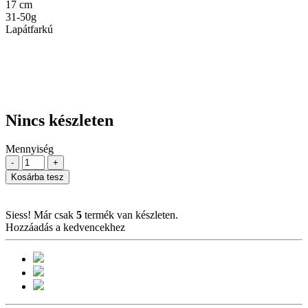
17 cm
31-50g
Lapátfarkú
Nincs készleten
Mennyiség
-
+
Kosárba tesz
Siess! Már csak
5
termék van készleten.
Hozzáadás a kedvencekhez