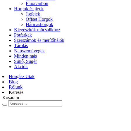
Fluorcarbon
Horgok és jigek
Jigfejek
Offset Horgok
Hármashorgok
Kiegészítők műcsalikhoz
Pótfarkak
Szerszámok és merítőhálók
Tárolás
Napszemüvegek
Minden más
Süllő, Sügér
Akciók
Horgász Utak
Blog
Rólunk
Keresés
Kosaram