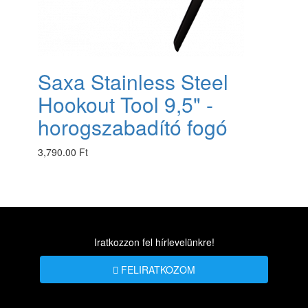
Saxa Stainless Steel
Hookout Tool 9,5" -
horogszabadító fogó
3,790.00 Ft
Iratkozzon fel hírlevelünkre!
FELIRATKOZOM