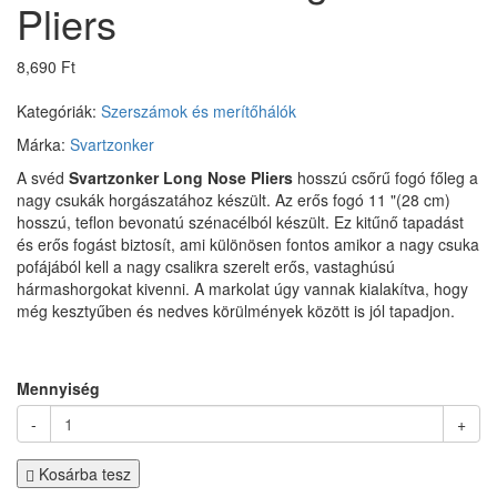
Pliers
8,690 Ft
Kategóriák:
Szerszámok és merítőhálók
Márka:
Svartzonker
A svéd
Svartzonker Long Nose Pliers
hosszú csőrű fogó főleg a
nagy csukák horgászatához készült. Az erős fogó 11 "(28 cm)
hosszú, teflon bevonatú szénacélból készült. Ez kitűnő tapadást
és erős fogást biztosít, ami különösen fontos amikor a nagy csuka
pofájából kell a nagy csalikra szerelt erős, vastaghúsú
hármashorgokat kivenni. A markolat úgy vannak kialakítva, hogy
még kesztyűben és nedves körülmények között is jól tapadjon.
Mennyiség
-
+
Kosárba tesz