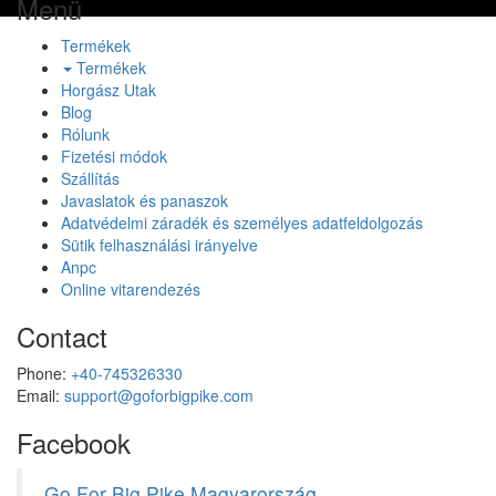
Menü
Termékek
Termékek
Horgász Utak
Blog
Rólunk
Fizetési módok
Szállítás
Javaslatok és panaszok
Adatvédelmi záradék és személyes adatfeldolgozás
Sütik felhasználási irányelve
Anpc
Online vitarendezés
Contact
Phone:
+40-745326330
Email:
support@goforbigpike.com
Facebook
Go For Big Pike Magyarország