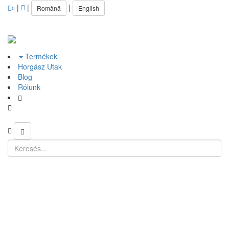
|
|
|
Română
English
0
Termékek
Horgász Utak
Blog
Rólunk