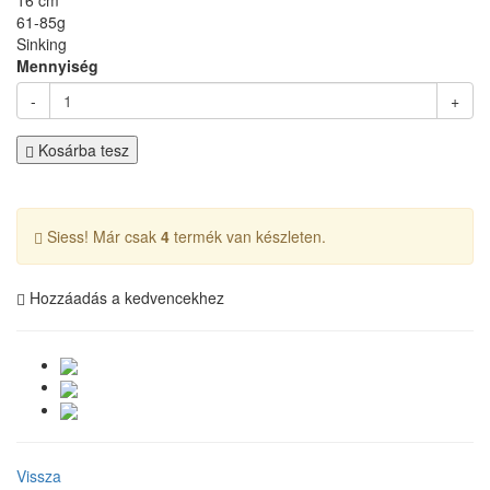
16 cm
61-85g
Sinking
Mennyiség
-
+
Kosárba tesz
Siess! Már csak
4
termék van készleten.
Hozzáadás a kedvencekhez
Vissza