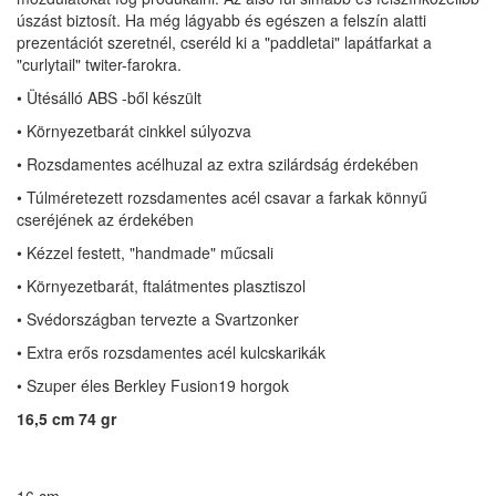
úszást biztosít.
Ha még lágyabb és egészen a felszín alatti
prezentációt szeretnél, cseréld ki a "paddletai" lapátfarkat a
"curlytail" twiter-farokra.
• Ütésálló ABS -ből készült
• Környezetbarát cinkkel súlyozva
• Rozsdamentes acélhuzal az extra szilárdság érdekében
• Túlméretezett rozsdamentes acél csavar a farkak könnyű
cseréjének az érdekében
• Kézzel festett, "handmade" műcsali
• Környezetbarát, ftalátmentes plasztiszol
• Svédországban tervezte a Svartzonker
• Extra erős rozsdamentes acél kulcskarikák
• Szuper éles Berkley Fusion19 horgok
16,5 cm 74 gr