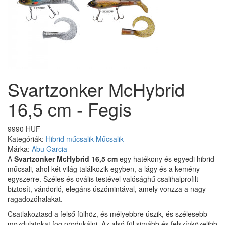
Svartzonker McHybrid
16,5 cm - Fegis
9990 HUF
Kategóriák:
Hibrid műcsalik
Műcsalik
Márka:
Abu Garcia
A
Svartzonker McHybrid 16,5 cm
egy hatékony és egyedi hibrid
műcsali, ahol két világ találkozik egyben, a lágy és a kemény
egyszerre.
Széles és ovális testével valósághű csalihalprofilt
biztosít, vándorló, elegáns úszómintával, amely vonzza a nagy
ragadozóhalakat.
Csatlakoztasd a felső fülhöz, és mélyebbre úszik, és szélesebb
mozdulatokat fog produkálni.
Az alsó fül simább és felszínközelibb