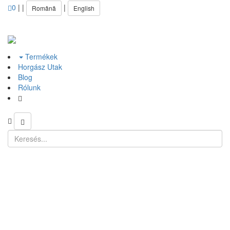
0
|
|
|
Română
English
Termékek
Horgász Utak
Blog
Rólunk