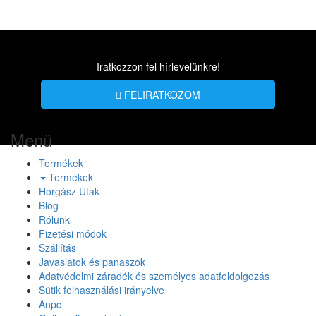
Iratkozzon fel hírlevelünkre!
FELIRATKOZOM
Menü
Termékek
Termékek
Horgász Utak
Blog
Rólunk
Fizetési módok
Szállítás
Javaslatok és panaszok
Adatvédelmi záradék és személyes adatfeldolgozás
Sütik felhasználási irányelve
Anpc