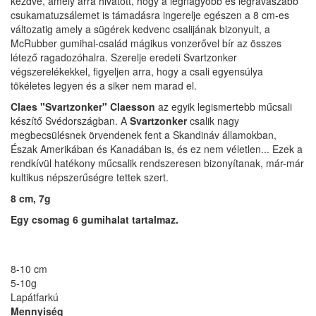
kezdve, amely arra hivatott, hogy a legnagyobb és legravaszabb
csukamatuzsálemet is támadásra ingerelje egészen a 8 cm-es
változatig amely a sügérek kedvenc csalijának bizonyult, a
McRubber gumihal-család mágikus vonzerővel bír az összes
létező ragadozóhalra. Szerelje eredeti Svartzonker
végszerelékekkel, figyeljen arra, hogy a csali egyensúlya
tökéletes legyen és a siker nem marad el.
Claes "Svartzonker" Claesson
az egyik legismertebb műcsali
készítő Svédországban. A
Svartzonker
csalik nagy
megbecsülésnek örvendenek fent a Skandináv államokban,
Észak Amerikában és Kanadában is, és ez nem véletlen... Ezek a
rendkívül hatékony műcsalik rendszeresen bizonyítanak, már-már
kultikus népszerűségre tettek szert.
8 cm
, 7g
Egy csomag 6 gumihalat tartalmaz.
8-10 cm
5-10g
Lapátfarkú
Mennyiség