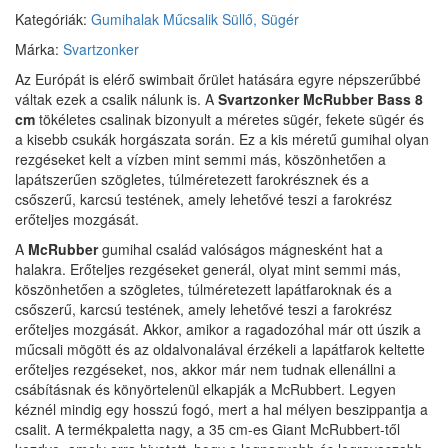
Kategóriák:
Gumihalak
Műcsalik
Süllő, Sügér
Márka:
Svartzonker
Az Európát is elérő swimbait őrület hatására egyre népszerűbbé
váltak ezek a csalik nálunk is. A
Svartzonker McRubber Bass 8
cm
tökéletes csalinak bizonyult a méretes sügér, fekete sügér és
a kisebb csukák horgászata során. Ez a kis méretű gumihal olyan
rezgéseket kelt a vízben mint semmi más, köszönhetően a
lapátszerűen szögletes, túlméretezett farokrésznek és a
csőszerű, karcsú testének, amely lehetővé teszi a farokrész
erőteljes mozgását.
A
McRubber
gumihal család valóságos mágnesként hat a
halakra. Erőteljes rezgéseket generál, olyat mint semmi más,
köszönhetően a szögletes, túlméretezett lapátfaroknak és a
csőszerű, karcsú testének, amely lehetővé teszi a farokrész
erőteljes mozgását. Akkor, amikor a ragadozóhal már ott úszik a
műcsali mögött és az oldalvonalával érzékeli a lapátfarok keltette
erőteljes rezgéseket, nos, akkor már nem tudnak ellenállni a
csábításnak és könyörtelenül elkapják a McRubbert. Legyen
kéznél mindig egy hosszú fogó, mert a hal mélyen beszippantja a
csalit. A termékpaletta nagy, a 35 cm-es Giant McRubbert-től