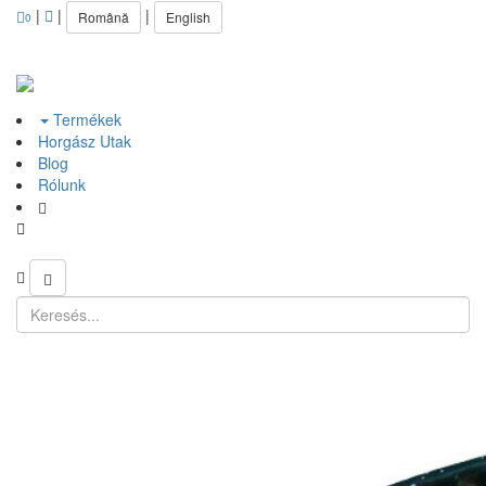
|
|
|
Română
English
0
Termékek
Horgász Utak
Blog
Rólunk