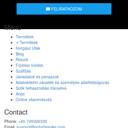
FELIRATKOZOM
Menü
Termékek
Termékek
Horgász Utak
Blog
Rólunk
Fizetési módok
Szállítás
Javaslatok és panaszok
Adatvédelmi záradék és személyes adatfeldolgozás
Sütik felhasználási irányelve
Anpc
Online vitarendezés
Contact
Phone:
+40-745326330
Email:
support@goforbigpike.com