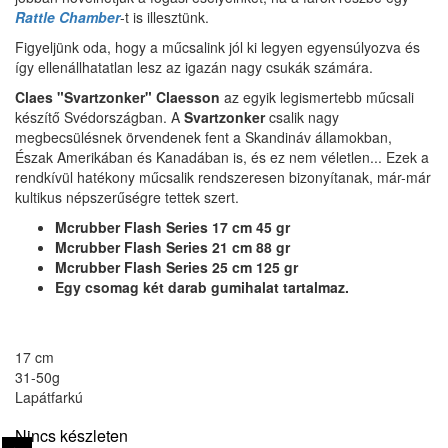
Rattle Chamber
-t is illesztünk.
Figyeljünk oda, hogy a műcsalink jól ki legyen egyensúlyozva és
így ellenállhatatlan lesz az igazán nagy csukák számára.
Claes "Svartzonker" Claesson
az egyik legismertebb műcsali
készítő Svédországban. A
Svartzonker
csalik nagy
megbecsülésnek örvendenek fent a Skandináv államokban,
Észak Amerikában és Kanadában is, és ez nem véletlen... Ezek a
rendkívül hatékony műcsalik rendszeresen bizonyítanak, már-már
kultikus népszerűségre tettek szert.
Mcrubber Flash Series 17 cm 45 gr
Mcrubber Flash Series 21 cm 88 gr
Mcrubber Flash Series 25 cm 125 gr
Egy csomag két darab gumihalat tartalmaz.
17 cm
31-50g
Lapátfarkú
Nincs készleten