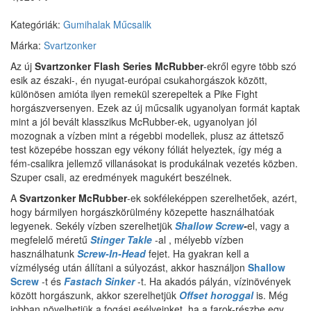
Kategóriák:
Gumihalak
Műcsalik
Márka:
Svartzonker
Az új
Svartzonker Flash Series McRubber
-ekről egyre több szó
esik az északi-, én nyugat-európai csukahorgászok között,
különösen amióta ilyen remekül szerepeltek a Pike Fight
horgászversenyen. Ezek az új műcsalik ugyanolyan formát kaptak
mint a jól bevált klasszikus McRubber-ek, ugyanolyan jól
mozognak a vízben mint a régebbi modellek, plusz az áttetsző
test közepébe hosszan egy vékony fóliát helyeztek, így még a
fém-csalikra jellemző villanásokat is produkálnak vezetés közben.
Szuper csali, az eredmények magukért beszélnek.
A
Svartzonker McRubber
-ek sokféleképpen szerelhetőek, azért,
hogy bármilyen horgászkörülmény közepette használhatóak
legyenek. Sekély vízben szerelhetjük
Shallow Screw
-
el, vagy a
megfelelő méretű
Stinger Takle
-al , mélyebb vízben
használhatunk
Screw-In-Head
fejet.
Ha gyakran kell a
vízmélység után állítani a súlyozást, akkor használjon
Shallow
Screw
-t és
Fastach Sinker
-t.
Ha akadós pályán, vízinövények
között horgászunk, akkor szerelhetjük
Offset horoggal
is. Még
jobban növelhetjük a fogási esélyeinket, ha a farok-részbe egy