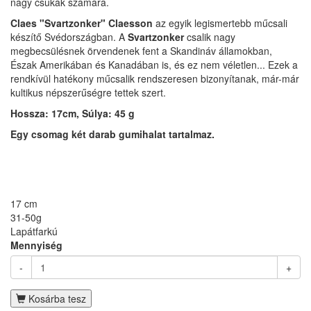
nagy csukák számára.
Claes "Svartzonker" Claesson
az egyik legismertebb műcsali
készítő Svédországban. A
Svartzonker
csalik nagy
megbecsülésnek örvendenek fent a Skandináv államokban,
Észak Amerikában és Kanadában is, és ez nem véletlen... Ezek a
rendkívül hatékony műcsalik rendszeresen bizonyítanak, már-már
kultikus népszerűségre tettek szert.
Hossza: 17cm, Súlya: 45 g
Egy csomag két darab gumihalat tartalmaz.
17 cm
31-50g
Lapátfarkú
Mennyiség
-
+
Kosárba tesz