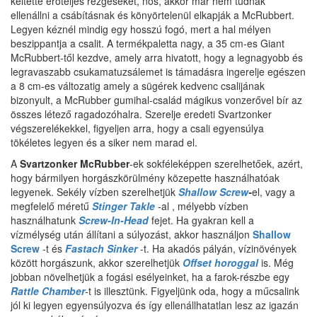
keltette erőteljes rezgéseket, nos, akkor már nem tudnak
ellenállni a csábításnak és könyörtelenül elkapják a McRubbert.
Legyen kéznél mindig egy hosszú fogó, mert a hal mélyen
beszippantja a csalit. A termékpaletta nagy, a 35 cm-es Giant
McRubbert-től kezdve, amely arra hivatott, hogy a legnagyobb és
legravaszabb csukamatuzsálemet is támadásra ingerelje egészen
a 8 cm-es változatig amely a sügérek kedvenc csalijának
bizonyult, a McRubber gumihal-család mágikus vonzerővel bír az
összes létező ragadozóhalra. Szerelje eredeti Svartzonker
végszerelékekkel, figyeljen arra, hogy a csali egyensúlya
tökéletes legyen és a siker nem marad el.
A
Svartzonker McRubber
-ek sokféleképpen szerelhetőek, azért,
hogy bármilyen horgászkörülmény közepette használhatóak
legyenek. Sekély vízben szerelhetjük
Shallow Screw
-
el, vagy a
megfelelő méretű
Stinger Takle
-al , mélyebb vízben
használhatunk
Screw-In-Head
fejet.
Ha gyakran kell a
vízmélység után állítani a súlyozást, akkor használjon
Shallow
Screw
-t és
Fastach Sinker
-t.
Ha akadós pályán, vízinövények
között horgászunk, akkor szerelhetjük
Offset horoggal
is. Még
jobban növelhetjük a fogási esélyeinket, ha a farok-részbe egy
Rattle Chamber
-t is illesztünk. Figyeljünk oda, hogy a műcsalink
jól ki legyen egyensúlyozva és így ellenállhatatlan lesz az igazán