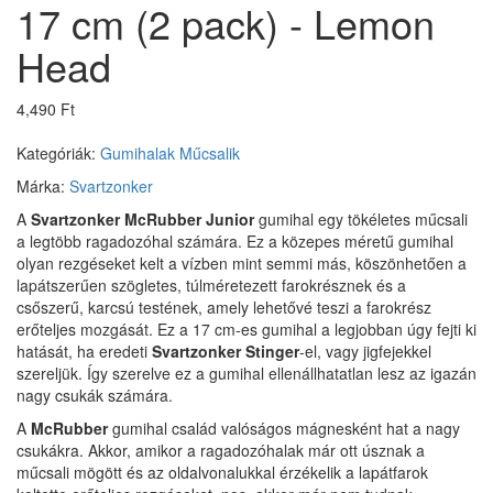
17 cm (2 pack) - Lemon
Head
4,490 Ft
Kategóriák:
Gumihalak
Műcsalik
Márka:
Svartzonker
A
Svartzonker McRubber Junior
gumihal egy tökéletes műcsali
a legtöbb ragadozóhal számára. Ez a közepes méretű gumihal
olyan rezgéseket kelt a vízben mint semmi más, köszönhetően a
lapátszerűen szögletes, túlméretezett farokrésznek és a
csőszerű, karcsú testének, amely lehetővé teszi a farokrész
erőteljes mozgását. Ez a 17 cm-es gumihal a legjobban úgy fejti ki
hatását, ha eredeti
Svartzonker Stinger
-el, vagy jigfejekkel
szereljük. Így szerelve ez a gumihal ellenállhatatlan lesz az igazán
nagy csukák számára.
A
McRubber
gumihal család valóságos mágnesként hat a nagy
csukákra. Akkor, amikor a ragadozóhalak már ott úsznak a
műcsali mögött és az oldalvonalukkal érzékelik a lapátfarok