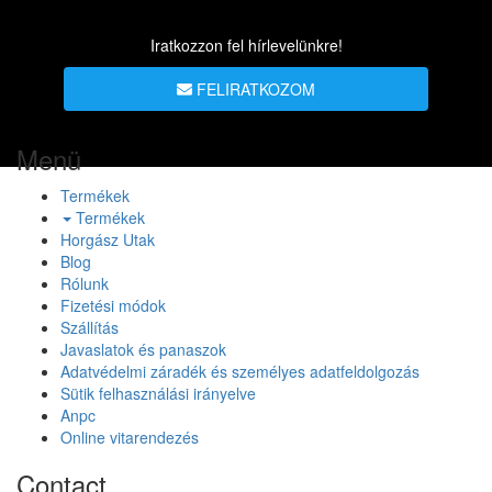
Iratkozzon fel hírlevelünkre!
FELIRATKOZOM
Menü
Termékek
Termékek
Horgász Utak
Blog
Rólunk
Fizetési módok
Szállítás
Javaslatok és panaszok
Adatvédelmi záradék és személyes adatfeldolgozás
Sütik felhasználási irányelve
Anpc
Online vitarendezés
Contact