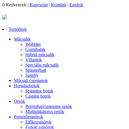
0
Kedvencek
|
Kapcsolat
|
Română
|
English
Termékek
Műcsalik
Wobbler
Gumihalak
Hibrid műcsalik
Villantók
Speciális műcsalik
Spinnerbait
Spinfly
Műcsali csomagok
Horgászbotok
Spinning botok
Casting botok
Orsók
Peremfutó/spinning orsók
Multiplikátoros orsók
Pergetőzsinórok
Előkezsinórok
Fonott zsinórok