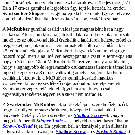
karcsú testének, amely lehetővé teszi a farokrész erőteljes mozgását.
Ez a 17 cm-es gumihal a legjobban úgy fejti ki hatását, ha eredeti
Svartzonker Stinger
-el, vagy jigfejekkel szereljük. Így szerelve ez
a gumihal ellenállhatatlan lesz az igazán nagy csukák számára.
A
McRubber
gumihal család valóságos mágnesként hat a nagy
csukákra. Akkor, amikor a ragadozóhalak már ott úsznak a műcsali
mögött és az oldalvonalukkal érzékelik a lapátfarok keltette erőteljes
rezgéseket, nos, akkor már nem tudnak ellenállni a csábításnak és
könyörtelenül elkapják a McRubbert. Legyen kéznél mindig egy
hosszú fogó, mert a hal mélyen beszippantja a csalit. A termékpaletta
nagy, a 35 cm-es Giant McRubbert-től kezdve, amely arra hivatott,
hogy a legnagyobb és legravaszabb csukamatuzsálemet is támadásra
ingerelje egészen a 8 cm-es változatig amely a sügérek kedvenc
csalijának bizonyult, a McRubber gumihal-család mágikus
vonzerővel bír az összes létező ragadozóhalra. Szerelje eredeti
Svartzonker végszerelékekkel, figyeljen arra, hogy a csali
egyensúlya tökéletes legyen és a siker nem marad el.
A
Svartzonker McRubber
-ek sokféleképpen szerelhetőek, azért,
hogy bármilyen horgászkörülmény közepette használhatóak
legyenek. Sekély vízben szerelhetjük
Shallow Screw
-
el, vagy a
megfelelő méretű
Stinger Takle
-al , mélyebb vízben használhatunk
Screw-In-Head
fejet.
Ha gyakran kell a vízmélység után állítani a
súlyozást, akkor használjon
Shallow Screw
-t és
Fastach Sinker
-t.