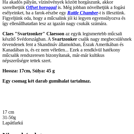
Ha akadós pályán, vízinövények között horgászunk, akkor
szerelhetjük
Offset horoggal
is. Még jobban növelhetjük a fogási
esélyeinket, ha a farok-részbe egy
Rattle Chamber
-t is illesztünk.
Figyeljünk oda, hogy a műcsalink jól ki legyen egyensúlyozva és
így ellenállhatatlan lesz az igazán nagy csukák számára.
Claes "Svartzonker" Claesson
az egyik legismertebb műcsali
készítő Svédországban. A
Svartzonker
csalik nagy megbecsülésnek
örvendenek fent a Skandináv államokban, Észak Amerikában és
Kanadában is, és ez nem véletlen... Ezek a rendkívül hatékony
műcsalik rendszeresen bizonyítanak, már-már kultikus
népszerűségre tettek szert.
Hossza: 17cm, Súlya: 45 g
Egy csomag két darab gumihalat tartalmaz.
17 cm
31-50g
Lapátfarkú