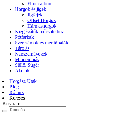
Fluorcarbon
Horgok és jigek
Jigfejek
Offset Horgok
Hármashorgok
Kiegészítők műcsalikhoz
Pótfarkak
Szerszámok és merítőhálók
Tárolás
Napszemüvegek
Minden más
Süllő, Sügér
Akciók
Horgász Utak
Blog
Rólunk
Keresés
Kosaram