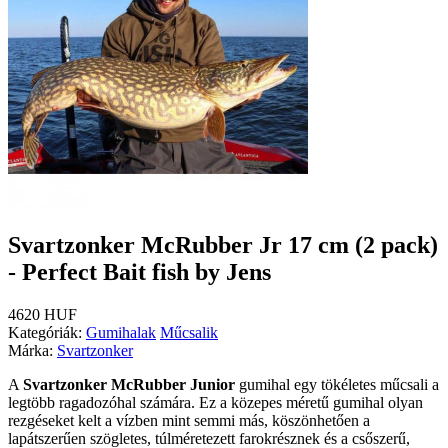
Svartzonker McRubber Jr 17 cm (2 pack)
- Perfect Bait fish by Jens
4620 HUF
Kategóriák:
Gumihalak
Műcsalik
Márka:
Svartzonker
A
Svartzonker McRubber Junior
gumihal egy tökéletes műcsali a
legtöbb ragadozóhal számára. Ez a közepes méretű gumihal olyan
rezgéseket kelt a vízben mint semmi más, köszönhetően a
lapátszerűen szögletes, túlméretezett farokrésznek és a csőszerű,