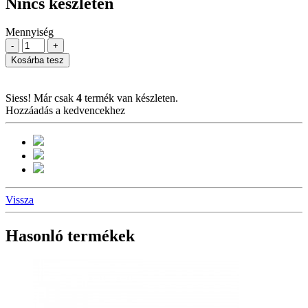
Nincs készleten
Mennyiség
-
+
Kosárba tesz
Siess! Már csak
4
termék van készleten.
Hozzáadás a kedvencekhez
Vissza
Hasonló termékek