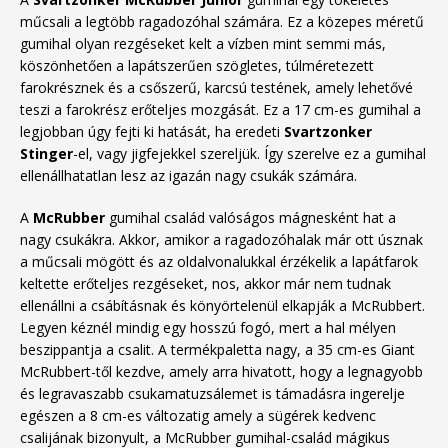
műcsali a legtöbb ragadozóhal számára. Ez a közepes méretű
gumihal olyan rezgéseket kelt a vízben mint semmi más,
köszönhetően a lapátszerűen szögletes, túlméretezett
farokrésznek és a csőszerű, karcsú testének, amely lehetővé
teszi a farokrész erőteljes mozgását. Ez a 17 cm-es gumihal a
legjobban úgy fejti ki hatását, ha eredeti
Svartzonker
Stinger
-el, vagy jigfejekkel szereljük. Így szerelve ez a gumihal
ellenállhatatlan lesz az igazán nagy csukák számára.
A
McRubber
gumihal család valóságos mágnesként hat a
nagy csukákra. Akkor, amikor a ragadozóhalak már ott úsznak
a műcsali mögött és az oldalvonalukkal érzékelik a lapátfarok
keltette erőteljes rezgéseket, nos, akkor már nem tudnak
ellenállni a csábításnak és könyörtelenül elkapják a McRubbert.
Legyen kéznél mindig egy hosszú fogó, mert a hal mélyen
beszippantja a csalit. A termékpaletta nagy, a 35 cm-es Giant
McRubbert-től kezdve, amely arra hivatott, hogy a legnagyobb
és legravaszabb csukamatuzsálemet is támadásra ingerelje
egészen a 8 cm-es változatig amely a sügérek kedvenc
csalijának bizonyult, a McRubber gumihal-család mágikus