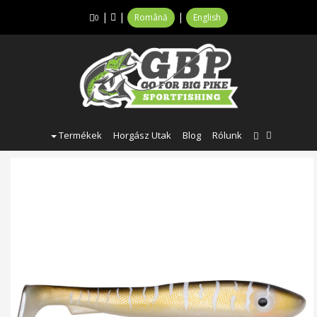
|
|
|
Română
English
0
Termékek
Horgász Utak
Blog
Rólunk