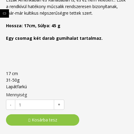
a rendkívül hatékony műcsalik rendszeresen bizonyítanak,
már-már kultikus népszerűségre tettek szert.
Hossza: 17cm, Súlya: 45 g
Egy csomag két darab gumihalat tartalmaz.
17 cm
31-50g
Lapátfarkú
Mennyiség
-
+
Kosárba tesz