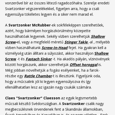
vonzerővel bír az összes létező ragadozóhalra. Szerelje eredeti
Svartzonker végszerelékekkel, figyeljen arra, hogy a csali
egyensúlya tökéletes legyen és a siker nem marad el.
A
Svartzonker McRubber
-ek sokféleképpen szerelhetőek,
azért, hogy bármilyen horgászkörülmény közepette
használhatóak legyenek. Sekély vízben szerelhetjük
Shallow
Screw
-
el, vagy a megfelelő méretű
Stinger Takle
-al , mélyebb
vízben használhatunk
Screw-In-Head
fejet.
Ha gyakran kell a
vízmélység után állítani a súlyozást, akkor használjon
Shallow
Screw
-t és
Fastach Sinker
-t.
Ha akadós pályán, vízinövények
között horgászunk, akkor szerelhetjük
Offset horoggal
is.
Még jobban növelhetjük a fogási esélyeinket, ha a farok-
részbe egy
Rattle Chamber
-t is illesztünk. Figyeljünk oda,
hogy a műcsalink jól ki legyen egyensúlyozva és így
ellenállhatatlan lesz az igazán nagy csukák számára.
Claes "Svartzonker" Claesson
az egyik legismertebb
műcsali készítő Svédországban. A
Svartzonker
csalik nagy
megbecsülésnek örvendenek fent a Skandináv államokban,
Észak Amerikában és Kanadában is, és ez nem véletlen... Ezek