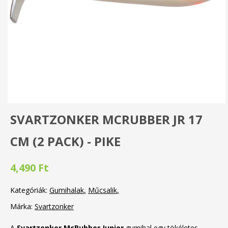
SVARTZONKER MCRUBBER JR 17
CM (2 PACK) - PIKE
4,490 Ft
Kategóriák:
Gumihalak
Műcsalik
Márka:
Svartzonker
A
Svartzonker McRubber Junior
gumihal egy tökéletes