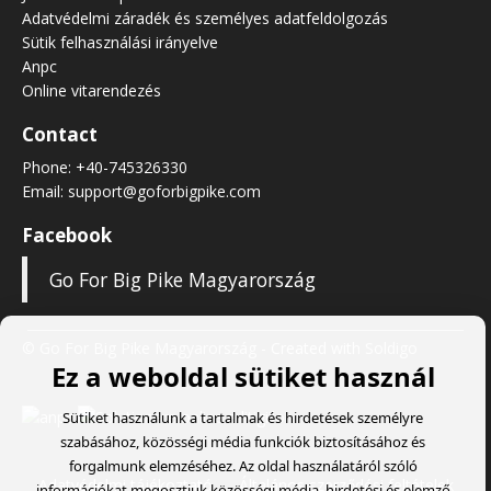
Adatvédelmi záradék és személyes adatfeldolgozás
Sütik felhasználási irányelve
Anpc
Online vitarendezés
Contact
Phone:
+40-745326330
Email:
support@goforbigpike.com
Facebook
Go For Big Pike Magyarország
© Go For Big Pike Magyarország
- Created with
Soldigo
Ez a weboldal sütiket használ
Sütiket használunk a tartalmak és hirdetések személyre
szabásához, közösségi média funkciók biztosításához és
forgalmunk elemzéséhez. Az oldal használatáról szóló
Adatvédelmi tájékoztató
Általános szerződési feltételek
információkat megosztjuk közösségi média, hirdetési és elemző