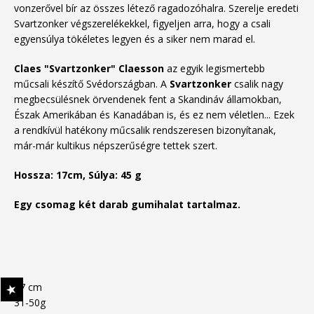
vonzerővel bír az összes létező ragadozóhalra. Szerelje eredeti
Svartzonker végszerelékekkel, figyeljen arra, hogy a csali
egyensúlya tökéletes legyen és a siker nem marad el.
Claes "Svartzonker" Claesson
az egyik legismertebb
műcsali készítő Svédországban. A
Svartzonker
csalik nagy
megbecsülésnek örvendenek fent a Skandináv államokban,
Észak Amerikában és Kanadában is, és ez nem véletlen... Ezek
a rendkívül hatékony műcsalik rendszeresen bizonyítanak,
már-már kultikus népszerűségre tettek szert.
Hossza: 17cm, Súlya: 45 g
Egy csomag két darab gumihalat tartalmaz.
17 cm
31-50g