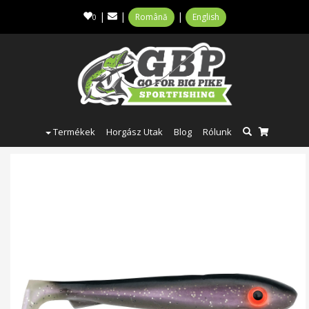
|
|
|
Română
English
0
Termékek
Horgász Utak
Blog
Rólunk