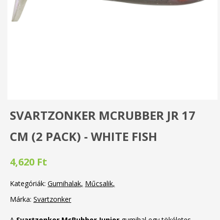
SVARTZONKER MCRUBBER JR 17
CM (2 PACK) - WHITE FISH
4,620 Ft
Kategóriák:
Gumihalak
Műcsalik
Márka:
Svartzonker
A
Svartzonker McRubber Junior
gumihal egy tökéletes