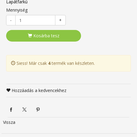
Lapátfarkú
Mennyiség
-
+
Kosárba tesz
Siess! Már csak
4
termék van készleten.
Hozzáadás a kedvencekhez
Vissza