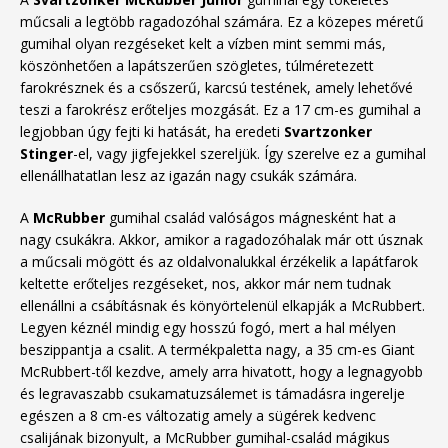
műcsali a legtöbb ragadozóhal számára. Ez a közepes méretű
gumihal olyan rezgéseket kelt a vízben mint semmi más,
köszönhetően a lapátszerűen szögletes, túlméretezett
farokrésznek és a csőszerű, karcsú testének, amely lehetővé
teszi a farokrész erőteljes mozgását. Ez a 17 cm-es gumihal a
legjobban úgy fejti ki hatását, ha eredeti
Svartzonker
Stinger
-el, vagy jigfejekkel szereljük. Így szerelve ez a gumihal
ellenállhatatlan lesz az igazán nagy csukák számára.
A
McRubber
gumihal család valóságos mágnesként hat a
nagy csukákra. Akkor, amikor a ragadozóhalak már ott úsznak
a műcsali mögött és az oldalvonalukkal érzékelik a lapátfarok
keltette erőteljes rezgéseket, nos, akkor már nem tudnak
ellenállni a csábításnak és könyörtelenül elkapják a McRubbert.
Legyen kéznél mindig egy hosszú fogó, mert a hal mélyen
beszippantja a csalit. A termékpaletta nagy, a 35 cm-es Giant
McRubbert-től kezdve, amely arra hivatott, hogy a legnagyobb
és legravaszabb csukamatuzsálemet is támadásra ingerelje
egészen a 8 cm-es változatig amely a sügérek kedvenc
csalijának bizonyult, a McRubber gumihal-család mágikus