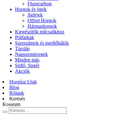
Fluorcarbon
Horgok és jigek
Jigfejek
Offset Horgok
Hármashorgok
Kiegészítők műcsalikhoz
Pótfarkak
Szerszámok és merítőhálók
Tárolás
Napszemüvegek
Minden más
Süllő, Sügér
Akciók
Horgász Utak
Blog
Rólunk
Keresés
Kosaram