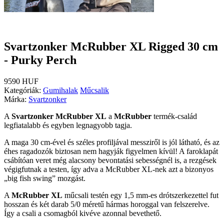
Svartzonker McRubber XL Rigged 30 cm
- Purky Perch
9590 HUF
Kategóriák:
Gumihalak
Műcsalik
Márka:
Svartzonker
A
Svartzonker McRubber XL
a
McRubber
termék-család
legfiatalabb és egyben legnagyobb tagja.
A maga 30 cm-ével és széles profiljával messziről is jól látható, és az
éhes ragadozók biztosan nem hagyják figyelmen kívül! A faroklapát
csábítóan veret még alacsony bevontatási sebességnél is, a rezgések
végigfutnak a testen, így adva a McRubber XL-nek azt a bizonyos
„big fish swing” mozgást.
A
McRubber XL
műcsali testén egy 1,5 mm-es drótszerkezettel fut
hosszan és két darab 5/0 méretű hármas horoggal van felszerelve.
Így a csali a csomagból kivéve azonnal bevethető.