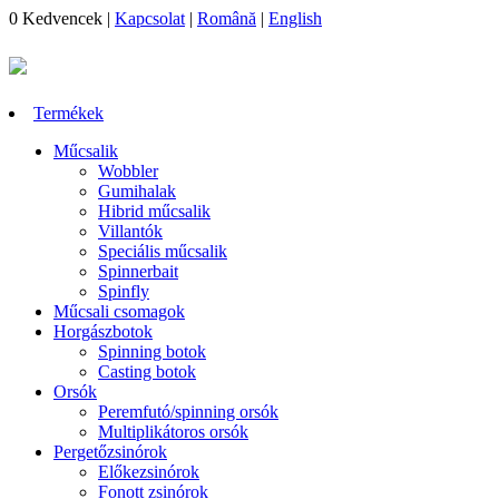
0
Kedvencek
|
Kapcsolat
|
Română
|
English
Termékek
Műcsalik
Wobbler
Gumihalak
Hibrid műcsalik
Villantók
Speciális műcsalik
Spinnerbait
Spinfly
Műcsali csomagok
Horgászbotok
Spinning botok
Casting botok
Orsók
Peremfutó/spinning orsók
Multiplikátoros orsók
Pergetőzsinórok
Előkezsinórok
Fonott zsinórok