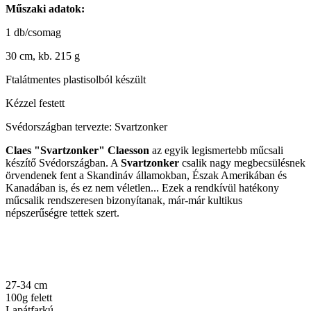
Műszaki adatok:
1 db/csomag
30 cm, kb. 215 g
Ftalátmentes plastisolból készült
Kézzel festett
Svédországban tervezte: Svartzonker
Claes "Svartzonker" Claesson
az egyik legismertebb műcsali
készítő Svédországban. A
Svartzonker
csalik nagy megbecsülésnek
örvendenek fent a Skandináv államokban, Észak Amerikában és
Kanadában is, és ez nem véletlen... Ezek a rendkívül hatékony
műcsalik rendszeresen bizonyítanak, már-már kultikus
népszerűségre tettek szert.
27-34 cm
100g felett
Lapátfarkú