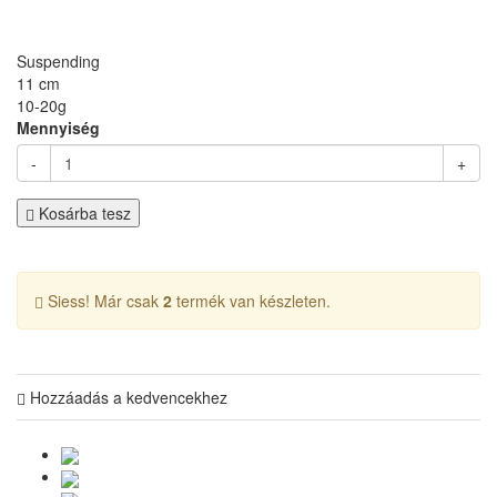
Suspending
11 cm
10-20g
Mennyiség
-
+
Kosárba tesz
Siess! Már csak
2
termék van készleten.
Hozzáadás a kedvencekhez