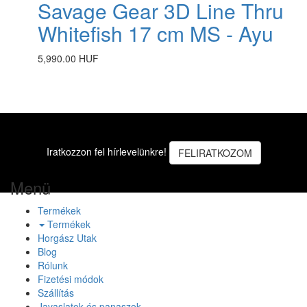
Savage Gear 3D Line Thru
Whitefish 17 cm MS - Ayu
5,990.00 HUF
Iratkozzon fel hírlevelünkre!
FELIRATKOZOM
Menü
Termékek
Termékek
Horgász Utak
Blog
Rólunk
Fizetési módok
Szállítás
Javaslatok és panaszok