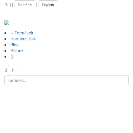
|
|
|
Română
English
0
Termékek
Horgász Utak
Blog
Rólunk