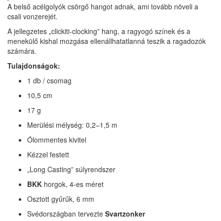
A belső acélgolyók csörgő hangot adnak, ami tovább növeli a
csali vonzerejét.
A jellegzetes „clickiti-clocking” hang, a ragyogó színek és a
menekülő kishal mozgása ellenállhatatlanná teszik a ragadozók
számára.
Tulajdonságok:
1 db / csomag
10,5 cm
17 g
Merülési mélység: 0,2–1,5 m
Ólommentes kivitel
Kézzel festett
„Long Casting” súlyrendszer
BKK
horgok, 4-es méret
Osztott gyűrűk, 6 mm
Svédországban tervezte
Svartzonker