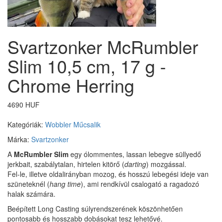
Svartzonker McRumbler
Slim 10,5 cm, 17 g -
Chrome Herring
4690 HUF
Kategóriák:
Wobbler
Műcsalik
Márka:
Svartzonker
A
McRumbler Slim
egy ólommentes, lassan lebegve süllyedő
jerkbait, szabálytalan, hirtelen kitörő (
darting
) mozgással.
Fel-le, illetve oldalirányban mozog, és hosszú lebegési ideje van
szüneteknél (
hang time
), ami rendkívül csalogató a ragadozó
halak számára.
Beépített Long Casting súlyrendszerének köszönhetően
pontosabb és hosszabb dobásokat tesz lehetővé.