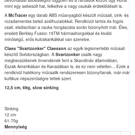
bevontatási sebességtől függően és a rántások között úgy vibrál
mint egy sebesült hal, felkeltve a nagy csukák érdeklődését is.
A
McTracer
egy darab ABS műanyagból készült műcsali, cink- és
rozsdamentes belső acélhuzalokkal. Rendkívül tartós és fogós
csali, elsősorban a csuka horgászata során bizonyított már. Éles,
eredeti Berkley Fusion 19TM hármashorgokkal és kiváló
minőségű, erős kulcskarikákkal van szerelve.
Claes "Svartzonker" Claesson
az egyik legismertebb műcsali
készítő Svédországban. A
Svartzonker
csalik nagy
megbecsülésnek örvendenek fent a Skandináv államokban,
Észak Amerikában és Kanadában is, és ez nem véletlen... Ezek a
rendkívül hatékony műcsalik rendszeresen bizonyítanak, már-már
kultikus népszerűségre tettek szert.
12,5 cm, 69g, slow sinking
Sinking
12 cm
61-70g
Mennyiség