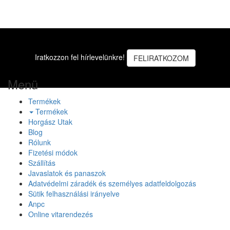
Iratkozzon fel hírlevelünkre!
FELIRATKOZOM
Menü
Termékek
Termékek
Horgász Utak
Blog
Rólunk
Fizetési módok
Szállítás
Javaslatok és panaszok
Adatvédelmi záradék és személyes adatfeldolgozás
Sütik felhasználási irányelve
Anpc
Online vitarendezés