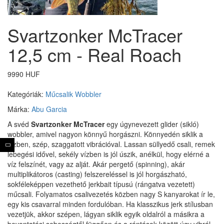
Svartzonker McTracer
12,5 cm - Real Roach
9990 HUF
Kategóriák:
Műcsalik
Wobbler
Márka:
Abu Garcia
A svéd
Svartzonker McTracer
egy úgynevezett glider (sikló)
wobbler, amivel nagyon könnyű horgászni. Könnyedén siklik a
vízben, szép, szaggatott vibrációval. Lassan süllyedő csali, remek
lebegési idővel, sekély vízben is jól úszik, anélkül, hogy elérné a
víz felszínét, vagy az alját. Akár pergető (spinning), akár
multiplikátoros (casting) felszereléssel is jól horgászható,
sokféleképpen vezethető jerkbait típusú (rángatva vezetett)
műcsali. Folyamatos csalivezetés közben nagy S kanyarokat ír le,
egy kis csavarral minden fordulóban. Ha klasszikus jerk stílusban
vezetjük, akkor szépen, lágyan siklik egyik oldalról a másikra a