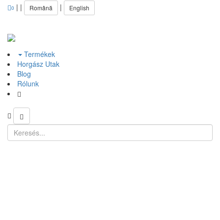
|
|
|
Română
English
0
Termékek
Horgász Utak
Blog
Rólunk