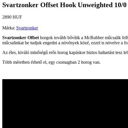
Svartzonker Offset Hook Unweighted 10/0 
2890 HUF
Márka:
Svartzonker
Svartzonker Offset
horgok tovább bővítik a McRubber műcsalik felhas
műcsalinkat be tudjuk engedni a növények közé, ezzel is növelve a fog
Az éles, kiváló minőségű erős horog kapáskor biztos haltartást tesz le
Több méretben érhető el, egy csomagban 2 horog van.