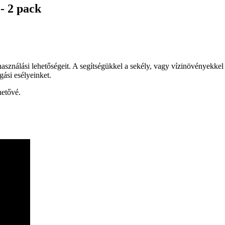
- 2 pack
ználási lehetőségeit. A segítségükkel a sekély, vagy vízinövényekkel b
ási esélyeinket.
hetővé.