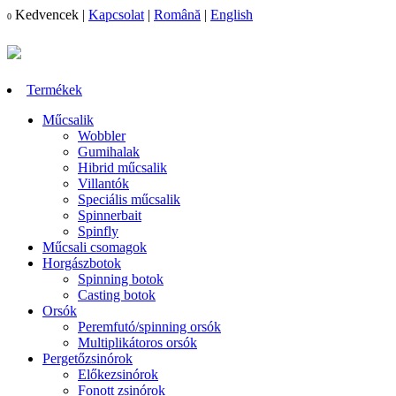
Kedvencek
|
Kapcsolat
|
Română
|
English
0
Termékek
Műcsalik
Wobbler
Gumihalak
Hibrid műcsalik
Villantók
Speciális műcsalik
Spinnerbait
Spinfly
Műcsali csomagok
Horgászbotok
Spinning botok
Casting botok
Orsók
Peremfutó/spinning orsók
Multiplikátoros orsók
Pergetőzsinórok
Előkezsinórok
Fonott zsinórok