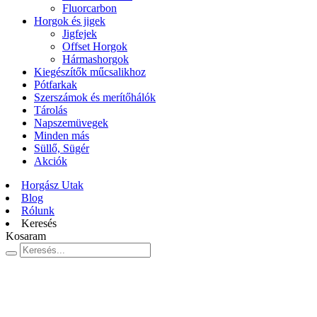
Fluorcarbon
Horgok és jigek
Jigfejek
Offset Horgok
Hármashorgok
Kiegészítők műcsalikhoz
Pótfarkak
Szerszámok és merítőhálók
Tárolás
Napszemüvegek
Minden más
Süllő, Sügér
Akciók
Horgász Utak
Blog
Rólunk
Keresés
Kosaram