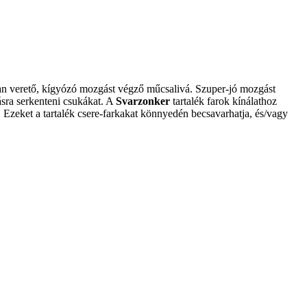
assan verető, kígyózó mozgást végző műcsalivá. Szuper-jó mozgást
ásra serkenteni csukákat. A
Svarzonker
tartalék farok kínálathoz
). Ezeket a tartalék csere-farkakat könnyedén becsavarhatja, és/vagy