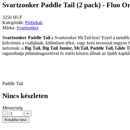
Svartzonker Paddle Tail (2 pack) - Fluo O
3250 HUF
Kategóriák:
Pótfarkak
Márka:
Svartzonker
Svartzonker Paddle Tail
a Svartzonker McTail-hoz! Ezzel a tartalék
kölcsönöz a csalijának, különösen télen, vagy kora tavasszal nagyon 
tartoznak: a
Big Tail, Big Tail Junior, McTail, Paddle Tail, Glide Ta
ragaszthatja pillanatragasztóval és máris készen állnak az újabb kapit
Paddle Tail
Nincs készleten
Mennyiség
-
+
Kosárba tesz