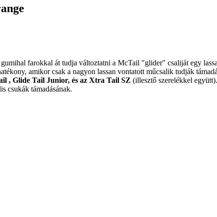
range
 gumihal farokkal át tudja változtatni a McTail "glider" csaliját egy l
hatékony, amikor csak a nagyon lassan vontatott műcsalik tudják támad
il , Glide Tail Junior, és az Xtra Tail SZ
(illesztő szerelékkel együtt
ális csukák támadásának.