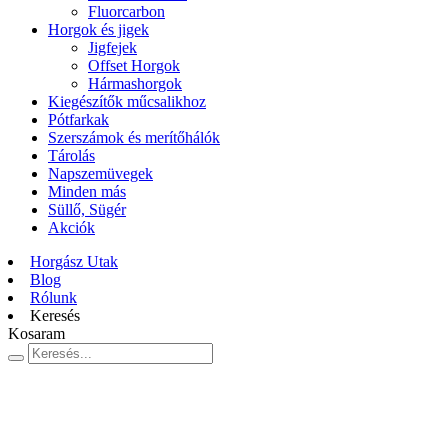
Fluorcarbon
Horgok és jigek
Jigfejek
Offset Horgok
Hármashorgok
Kiegészítők műcsalikhoz
Pótfarkak
Szerszámok és merítőhálók
Tárolás
Napszemüvegek
Minden más
Süllő, Sügér
Akciók
Horgász Utak
Blog
Rólunk
Keresés
Kosaram