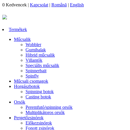
0
Kedvencek
|
Kapcsolat
|
Română
|
English
Termékek
Műcsalik
Wobbler
Gumihalak
Hibrid műcsalik
Villantók
Speciális műcsalik
Spinnerbait
Spinfly
Műcsali csomagok
Horgászbotok
Spinning botok
Casting botok
Orsók
Peremfutó/spinning orsók
Multiplikátoros orsók
Pergetőzsinórok
Előkezsinórok
Fonott zsinórok