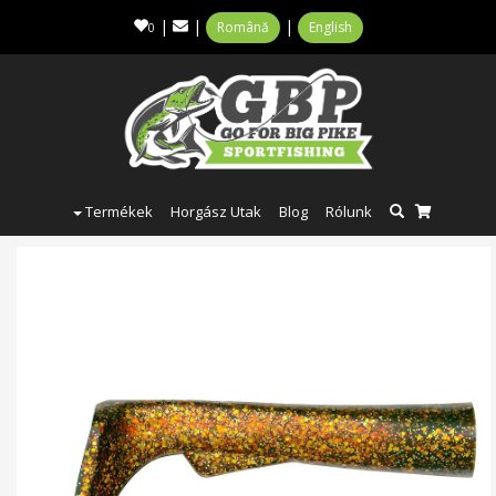
|
|
|
Română
English
0
Termékek
Horgász Utak
Blog
Rólunk