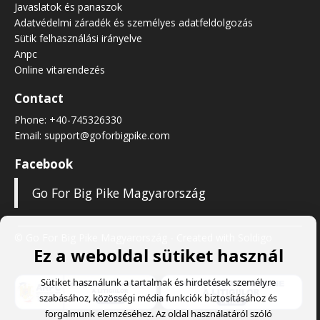
Javaslatok és panaszok
Adatvédelmi záradék és személyes adatfeldolgozás
Sütik felhasználási irányelve
Anpc
Online vitarendezés
Contact
Phone:
+40-745326330
Email:
support@goforbigpike.com
Facebook
Go For Big Pike Magyarország
© Go For Big Pike Magyarország
- Created with
Soldigo
Ez a weboldal sütiket használ
Sütiket használunk a tartalmak és hirdetések személyre
szabásához, közösségi média funkciók biztosításához és
forgalmunk elemzéséhez. Az oldal használatáról szóló