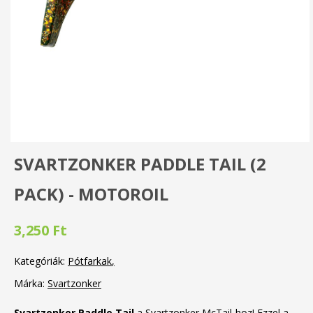
SVARTZONKER PADDLE TAIL (2
PACK) - MOTOROIL
3,250 Ft
Kategóriák:
Pótfarkak
Márka:
Svartzonker
Svartzonker Paddle Tail
a Svartzonker McTail-hoz! Ezzel a