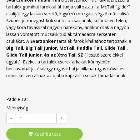
tartalék gumihal farokkal át tudja változtatni a McTail "glider"
csaliját egy lassan verető, kígyózó mozgást végző műcsalivá.
Szuper-jó mozgást kölcsönöz a csalijának, különösen télen,
vagy kora tavasszal nagyon hatékony, amikor csak a nagyon
lassan vontatott műcsalik tudják támadásra serkenteni
csukákat. A
Svarzonker
tartalék farok kínálathoz tartoznak: a
Big Tail, Big Tail Junior, McTail, Paddle Tail, Glide Tail ,
Glide Tail Junior, és az Xtra Tail SZ
(illesztő szerelékkel
együtt). Ezeket a tartalék csere-farkakat könnyedén
becsavarhatja, és/vagy ragaszthatja pillanatragasztóval és
máris készen állnak az újabb kapitális csukák támadásának.
Paddle Tail
Mennyiség
-
+
Kosárba tesz