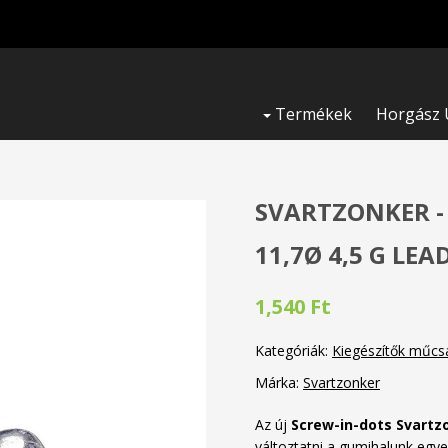
Termékek
Horgász 
SVARTZONKER - 
11,7Ø 4,5 G LEA
1,540 Ft
Kategóriák:
Kiegészítők műcs
Márka:
Svartzonker
Az új
Screw-in-dots Svartz
változtatni a gumihalunk egy