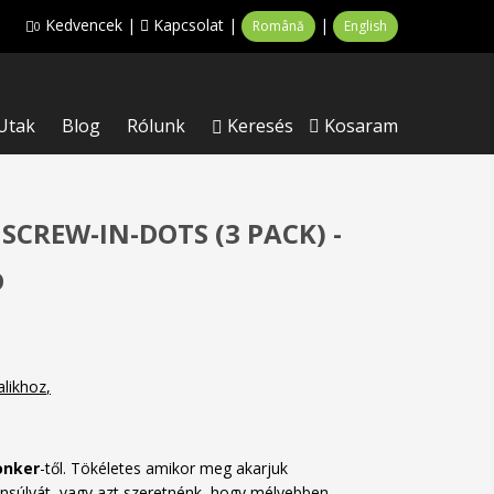
Kedvencek
|
Kapcsolat
|
|
Română
English
0
Utak
Blog
Rólunk
Keresés
Kosaram
SCREW-IN-DOTS (3 PACK) -
D
alikhoz
onker
-től. Tökéletes amikor meg akarjuk
ensúlyát, vagy azt szeretnénk, hogy mélyebben