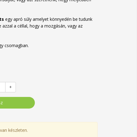
ots
egy apró súly amelyet könnyedén be tudunk
e azzal a céllal, hogy a mozgásán, vagy az
egy csomagban.
+
sz
van készleten.