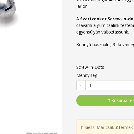
járjon.
A
Svartzonker Screw-in-d
csavarni a gumicsalink testéb
egyensúlyán változtassunk.
Könnyű használni, 3 db van 
Screw-In-Dots
Mennyiség
-
Kosárba te
Siess! Már csak
3
termék 