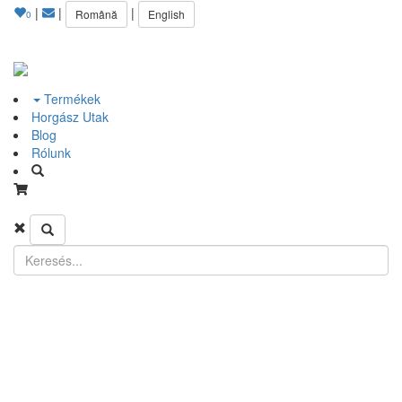
|
|
|
Română
English
0
Termékek
Horgász Utak
Blog
Rólunk