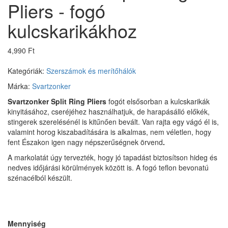
Pliers - fogó
kulcskarikákhoz
4,990 Ft
Kategóriák:
Szerszámok és merítőhálók
Márka:
Svartzonker
Svartzonker Split Ring Pliers
fogót elsősorban a kulcskarikák
kinyitásához, cseréjéhez használhatjuk, de harapásálló előkék,
stingerek szerelésénél is kitűnően bevált. Van rajta egy vágó él is,
valamint horog kiszabadítására is alkalmas, nem véletlen, hogy
fent Északon igen nagy népszerűségnek örvend
.
A markolatát úgy tervezték, hogy jó tapadást biztosítson hideg és
nedves időjárási körülmények között is. A fogó teflon bevonatú
szénacélból készült.
Mennyiség