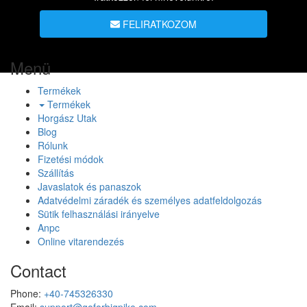
FELIRATKOZOM
Menü
Termékek
Termékek
Horgász Utak
Blog
Rólunk
Fizetési módok
Szállítás
Javaslatok és panaszok
Adatvédelmi záradék és személyes adatfeldolgozás
Sütik felhasználási irányelve
Anpc
Online vitarendezés
Contact
Phone:
+40-745326330