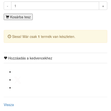
-
+
Kosárba tesz
Siess! Már csak
1
termék van készleten.
Hozzáadás a kedvencekhez
Vissza