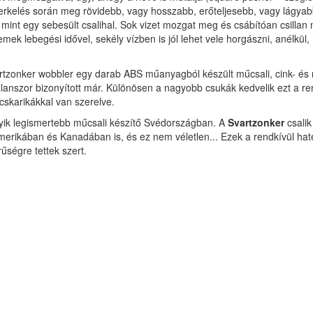
 jerkelés során meg rövidebb, vagy hosszabb, erőteljesebb, vagy lágya
i mint egy sebesült csalihal. Sok vizet mozgat meg és csábítóan csillan
emek lebegési idővel, sekély vízben is jól lehet vele horgászni, anélkül,
rtzonker wobbler egy darab ABS műanyagból készült műcsali, cink- és
alanszor bizonyított már. Különösen a nagyobb csukák kedvelik ezt a re
cskarikákkal van szerelve.
ik legismertebb műcsali készítő Svédországban. A
Svartzonker
csali
merikában és Kanadában is, és ez nem véletlen... Ezek a rendkívül ha
űségre tettek szert.