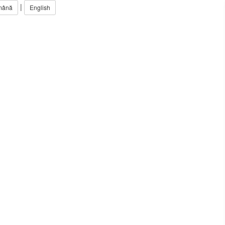
|
mână
English