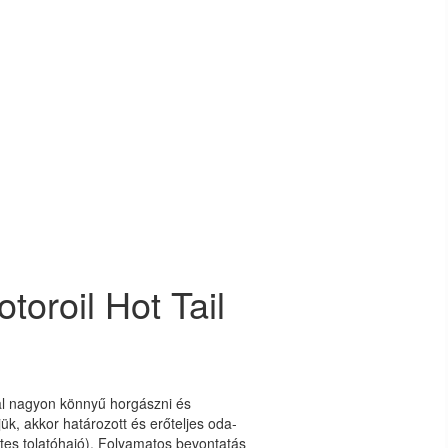
oroil Hot Tail
val nagyon könnyű horgászni és
ük, akkor határozott és erőteljes oda-
tes tolatóhajó). Folyamatos bevontatás