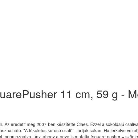
uarePusher 11 cm, 59 g - Mot
ali. Az eredetit még 2007-ben készítette Claes. Ezzel a sokoldalú csali
nálható. "A tökéletes kereső csali" - tartják sokan. Ha jerkelve vezetj
t megmozgatva, úgy, ahogy a neve is mutatja (square pusher = szögle