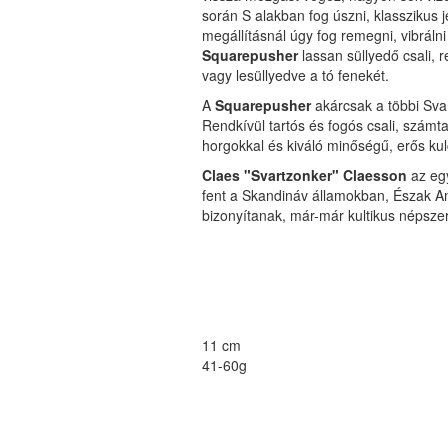
során S alakban fog úszni, klasszikus
megállításnál úgy fog remegni, vibráln
Squarepusher
lassan süllyedő csali, r
vagy lesüllyedve a tó fenekét.
A
Squarepusher
akárcsak a többi Sva
Rendkívül tartós és fogós csali, számt
horgokkal és kiváló minőségű, erős kul
Claes "Svartzonker" Claesson
az egy
fent a Skandináv államokban, Észak A
bizonyítanak, már-már kultikus népszer
11 cm
41-60g