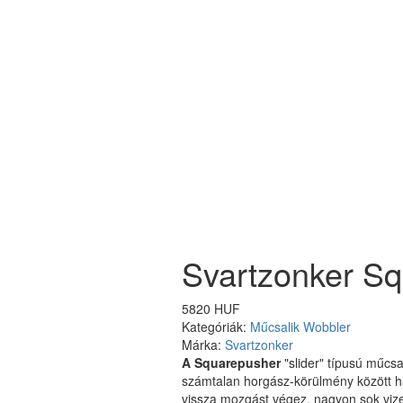
Svartzonker Sq
5820 HUF
Kategóriák:
Műcsalik
Wobbler
Márka:
Svartzonker
A Squarepusher
"slider" típusú műcs
számtalan horgász-körülmény között hasz
vissza mozgást végez, nagyon sok vize