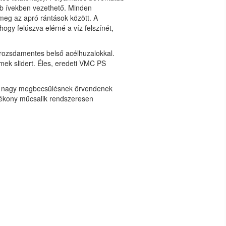
bb ívekben vezethető. Minden
 meg az apró rántások között. A
 hogy felúszva elérné a víz felszínét,
 rozsdamentes belső acélhuzalokkal.
mek slidert. Éles, eredeti VMC PS
k nagy megbecsülésnek örvendenek
tékony műcsalik rendszeresen