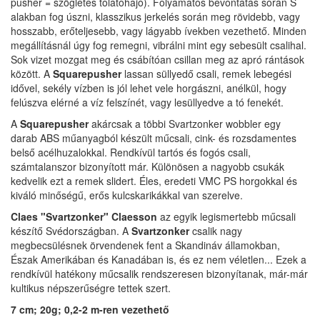
pusher = szögletes tolatóhajó). Folyamatos bevontatás során S
alakban fog úszni, klasszikus jerkelés során meg rövidebb, vagy
hosszabb, erőteljesebb, vagy lágyabb ívekben vezethető. Minden
megállításnál úgy fog remegni, vibrálni mint egy sebesült csalihal.
Sok vizet mozgat meg és csábítóan csillan meg az apró rántások
között. A
Squarepusher
lassan süllyedő csali, remek lebegési
idővel, sekély vízben is jól lehet vele horgászni, anélkül, hogy
felúszva elérné a víz felszínét, vagy lesüllyedve a tó fenekét.
A
Squarepusher
akárcsak a többi Svartzonker wobbler egy
darab ABS műanyagból készült műcsali, cink- és rozsdamentes
belső acélhuzalokkal. Rendkívül tartós és fogós csali,
számtalanszor bizonyított már. Különösen a nagyobb csukák
kedvelik ezt a remek slidert. Éles, eredeti VMC PS horgokkal és
kiváló minőségű, erős kulcskarikákkal van szerelve.
Claes "Svartzonker" Claesson
az egyik legismertebb műcsali
készítő Svédországban. A
Svartzonker
csalik nagy
megbecsülésnek örvendenek fent a Skandináv államokban,
Észak Amerikában és Kanadában is, és ez nem véletlen... Ezek a
rendkívül hatékony műcsalik rendszeresen bizonyítanak, már-már
kultikus népszerűségre tettek szert.
7 cm; 20g; 0,2-2 m-ren vezethető