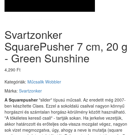
Svartzonker
SquarePusher 7 cm, 20 g
- Green Sunshine
4,290 Ft
Kategóriák:
Műcsalik
Wobbler
Márka:
Svartzonker
A Squarepusher
"slider" típusú műcsali. Az eredetit még 2007-
ben készítette Claes. Ezzel a sokoldalú csalival nagyon könnyű
horgászni és számtalan horgász-körülmény között használható.
"A tökéletes kereső csali" - tartják sokan. Ha jerkelve vezetjük,
akkor határozott és erőteljes oda-vissza mozgást végez, nagyon
sok vizet megmozgatva, úgy, ahogy a neve is mutatja (square