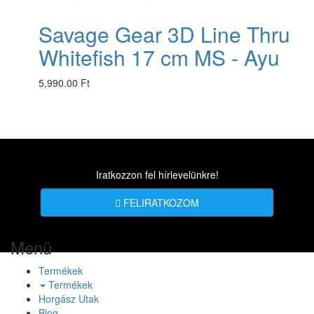
Savage Gear 3D Line Thru
Whitefish 17 cm MS - Ayu
5,990.00 Ft
Iratkozzon fel hírlevelünkre!
FELIRATKOZOM
Menü
Termékek
Termékek
Horgász Utak
Blog