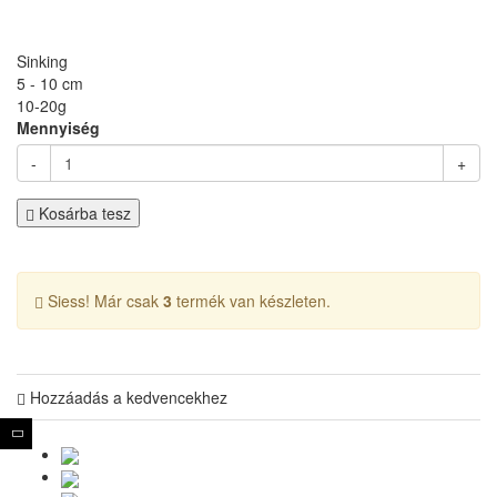
Sinking
5 - 10 cm
10-20g
Mennyiség
-
+
Kosárba tesz
Siess! Már csak
3
termék van készleten.
Hozzáadás a kedvencekhez