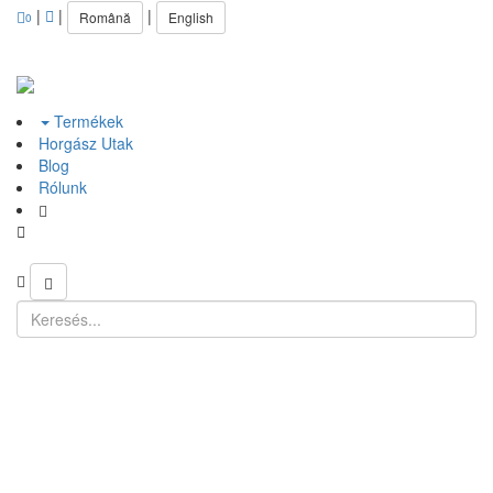
|
|
|
Română
English
0
Termékek
Horgász Utak
Blog
Rólunk