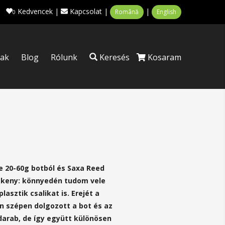
Kedvencek
|
Kapcsolat
|
|
Română
English
0
tak
Blog
Rólunk
Keresés
Kosaram
re 20-60g botból és Saxa Reed
zékeny: könnyedén tudom vele
sztik csalikat is. Erejét a
 szépen dolgozott a bot és az
 darab, de így együtt különösen