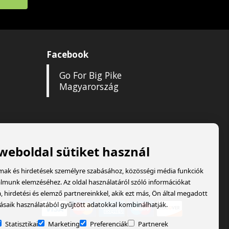
Facebook
Go For Big Pike
Magyarország
 weboldal sütiket használ
lmak és hirdetések személyre szabásához, közösségi média funkciók
almunk elemzéséhez. Az oldal használatáról szóló információkat
hirdetési és elemző partnereinkkel, akik ezt más, Ön által megadott
ásaik használatából gyűjtött adatokkal kombinálhatják.
Statisztikai
Marketing
Preferenciák
Partnerek