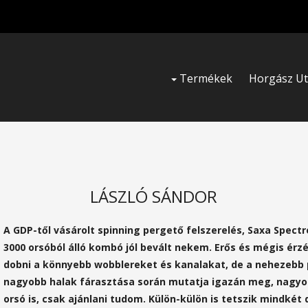
Termékek
Horgász U
LÁSZLÓ SÁNDOR
A GDP-től vásárolt spinning pergető felszerelés, Saxa Spect
3000 orsóból álló kombó jól bevált nekem. Erős és mégis ér
dobni a könnyebb wobblereket és kanalakat, de a nehezebb pla
nagyobb halak fárasztása során mutatja igazán meg, nagyon
orsó is, csak ajánlani tudom. Külön-külön is tetszik mindkét