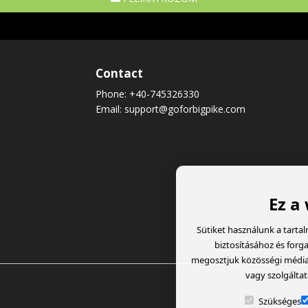
Contact
Phone:
+40-745326330
Email:
support@goforbigpike.com
Ez a
Sütiket használunk a tarta
biztosításához és forg
megosztjuk közösségi média, 
vagy szolgáltat
Szükséges