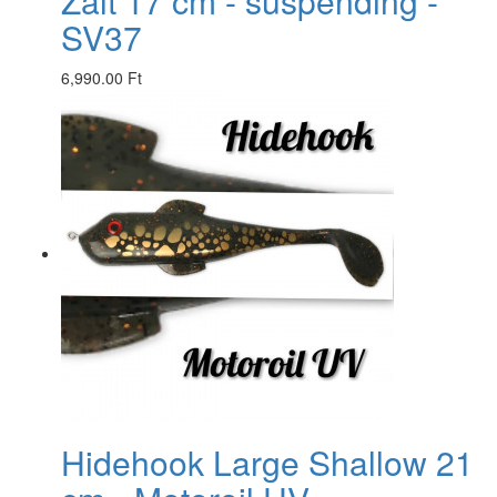
Zalt 17 cm - suspending -
SV37
6,990.00 Ft
Hidehook Large Shallow 21