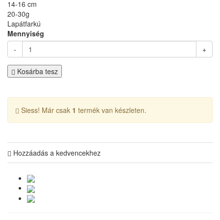
14-16 cm
20-30g
Lapátfarkú
Mennyiség
-
+
Kosárba tesz
Siess! Már csak
1
termék van készleten.
Hozzáadás a kedvencekhez