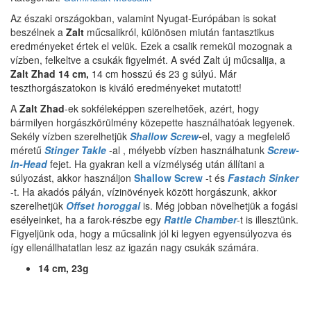
Az északi országokban, valamint Nyugat-Európában is sokat
beszélnek a
Zalt
műcsalikról, különösen miután fantasztikus
eredményeket értek el velük.
Ezek a csalik remekül mozognak a
vízben, felkeltve a csukák figyelmét.
A svéd Zalt új műcsalija, a
Zalt Zhad 14 cm,
14 cm hosszú és 23 g súlyú. Már
teszthorgászatokon is kiváló eredményeket mutatott!
A
Zalt Zhad
-ek sokféleképpen szerelhetőek, azért, hogy
bármilyen horgászkörülmény közepette használhatóak legyenek.
Sekély vízben szerelhetjük
Shallow Screw
-
el, vagy a megfelelő
méretű
Stinger Takle
-al , mélyebb vízben használhatunk
Screw-
In-Head
fejet.
Ha gyakran kell a vízmélység után állítani a
súlyozást, akkor használjon
Shallow Screw
-t és
Fastach Sinker
-t.
Ha akadós pályán, vízinövények között horgászunk, akkor
szerelhetjük
Offset horoggal
is. Még jobban növelhetjük a fogási
esélyeinket, ha a farok-részbe egy
Rattle Chamber
-t is illesztünk.
Figyeljünk oda, hogy a műcsalink jól ki legyen egyensúlyozva és
így ellenállhatatlan lesz az igazán nagy csukák számára.
14 cm, 23g