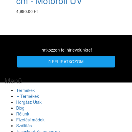
cm - Motoroil UV
4,990.00 Ft
Iratkozzon fel hírlevelünkre!
FELIRATKOZOM
Menü
Termékek
Termékek
Horgász Utak
Blog
Rólunk
Fizetési módok
Szállítás
Javaslatok és panaszok