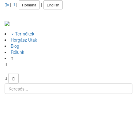
|
|
|
Română
English
0
Termékek
Horgász Utak
Blog
Rólunk