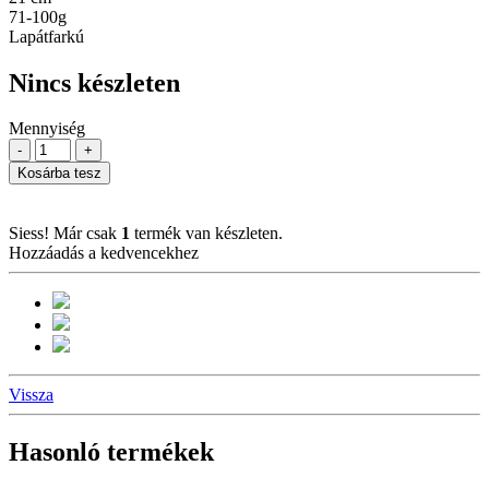
71-100g
Lapátfarkú
Nincs készleten
Mennyiség
-
+
Kosárba tesz
Siess! Már csak
1
termék van készleten.
Hozzáadás a kedvencekhez
Vissza
Hasonló termékek