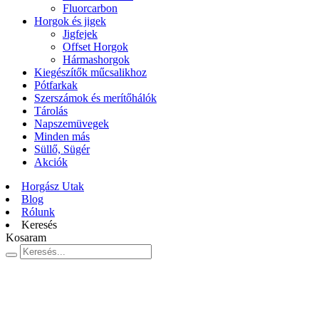
Fluorcarbon
Horgok és jigek
Jigfejek
Offset Horgok
Hármashorgok
Kiegészítők műcsalikhoz
Pótfarkak
Szerszámok és merítőhálók
Tárolás
Napszemüvegek
Minden más
Süllő, Sügér
Akciók
Horgász Utak
Blog
Rólunk
Keresés
Kosaram