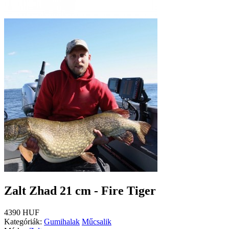
Zalt Zhad 21 cm - Fire Tiger
4390 HUF
Kategóriák:
Gumihalak
Műcsalik