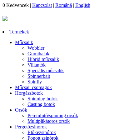
0
Kedvencek
|
Kapcsolat
|
Română
|
English
Termékek
Műcsalik
Wobbler
Gumihalak
Hibrid műcsalik
Villantók
Speciális műcsalik
Spinnerbait
Spinfly
Műcsali csomagok
Horgászbotok
Spinning botok
Casting botok
Orsók
Peremfutó/spinning orsók
Multiplikátoros orsók
Pergetőzsinórok
Előkezsinórok
Fonott zsinórok