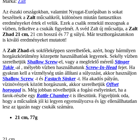
Márka:
Zalt
Az északi országokban, valamint Nyugat-Európában is sokat
beszélnek a
Zalt
műcsalikról, különösen miután fantasztikus
eredményeket értek el velük.
Ezek a csalik remekül mozognak a
vízben, felkeltve a csukák figyelmét.
A svéd Zalt új műcsalija, a
Zalt
Zhad 21 cm,
21 cm hosszú és 77 g súlyú. Már teszthorgászatokon
is kiváló eredményeket mutatott!
A
Zalt Zhad
-ek sokféleképpen szerelhetőek, azért, hogy bármilyen
horgászkörülmény közepette használhatóak legyenek. Sekély vízben
szerelhetjük
Shallow Screw
-
el, vagy a megfelelő méretű
Stinger
Takle
-al , mélyebb vízben használhatunk
Screw-In-Head
fejet.
Ha
gyakran kell a vízmélység után állítani a súlyozást, akkor használjon
Shallow Screw
-t és
Fastach Sinker
-t.
Ha akadós pályán,
vízinövények között horgászunk, akkor szerelhetjük
Offset
horoggal
is. Még jobban növelhetjük a fogási esélyeinket, ha a
farok-részbe egy
Rattle Chamber
-t is illesztünk. Figyeljünk oda,
hogy a műcsalink jól ki legyen egyensúlyozva és így ellenállhatatlan
lesz az igazán nagy csukák számára.
21 cm, 77g
21 cm