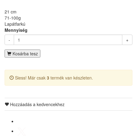
21 cm
71-100g
Lapátfarkú
Mennyiség
-
+
Kosárba tesz
Siess! Már csak
3
termék van készleten.
Hozzáadás a kedvencekhez