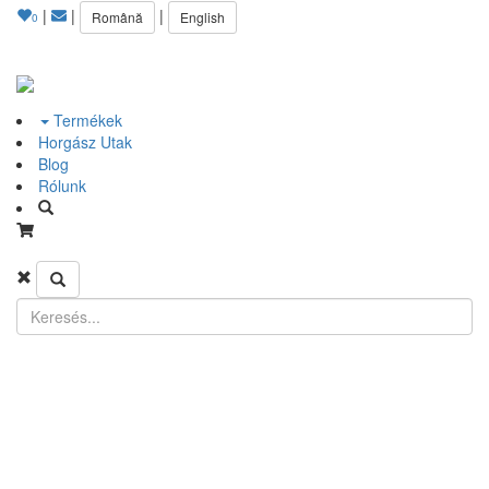
|
|
|
Română
English
0
Termékek
Horgász Utak
Blog
Rólunk