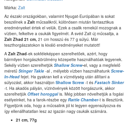
Márka:
Zalt
Az északi országokban, valamint Nyugat-Európában is sokat
beszélnek a
Zalt
műcsalikról, különösen miután fantasztikus
eredményeket értek el velük.
Ezek a csalik remekül mozognak a
vízben, felkeltve a csukák figyelmét.
A svéd Zalt új műcsalija, a
Zalt Zhad 21 cm,
21 cm hosszú és 77 g súlyú. Már
teszthorgászatokon is kiváló eredményeket mutatott!
A
Zalt Zhad
-ek sokféleképpen szerelhetőek, azért, hogy
bármilyen horgászkörülmény közepette használhatóak legyenek.
Sekély vízben szerelhetjük
Shallow Screw
-
el, vagy a megfelelő
méretű
Stinger Takle
-al , mélyebb vízben használhatunk
Screw-
In-Head
fejet.
Ha gyakran kell a vízmélység után állítani a
súlyozást, akkor használjon
Shallow Screw
-t és
Fastach Sinker
-t.
Ha akadós pályán, vízinövények között horgászunk, akkor
szerelhetjük
Offset horoggal
is. Még jobban növelhetjük a fogási
esélyeinket, ha a farok-részbe egy
Rattle Chamber
-t is illesztünk.
Figyeljünk oda, hogy a műcsalink jól ki legyen egyensúlyozva és
így ellenállhatatlan lesz az igazán nagy csukák számára.
21 cm, 77g