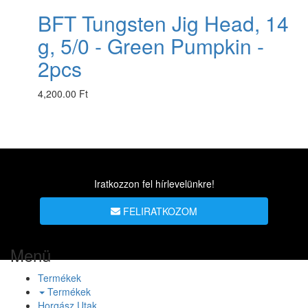
BFT Tungsten Jig Head, 14
g, 5/0 - Green Pumpkin -
2pcs
4,200.00 Ft
Iratkozzon fel hírlevelünkre!
FELIRATKOZOM
Menü
Termékek
Termékek
Horgász Utak