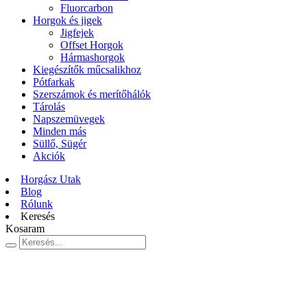
Fluorcarbon
Horgok és jigek
Jigfejek
Offset Horgok
Hármashorgok
Kiegészítők műcsalikhoz
Pótfarkak
Szerszámok és merítőhálók
Tárolás
Napszemüvegek
Minden más
Süllő, Sügér
Akciók
Horgász Utak
Blog
Rólunk
Keresés
Kosaram