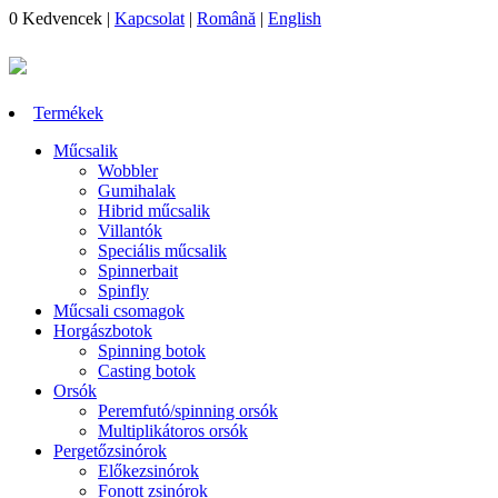
0
Kedvencek
|
Kapcsolat
|
Română
|
English
Termékek
Műcsalik
Wobbler
Gumihalak
Hibrid műcsalik
Villantók
Speciális műcsalik
Spinnerbait
Spinfly
Műcsali csomagok
Horgászbotok
Spinning botok
Casting botok
Orsók
Peremfutó/spinning orsók
Multiplikátoros orsók
Pergetőzsinórok
Előkezsinórok
Fonott zsinórok