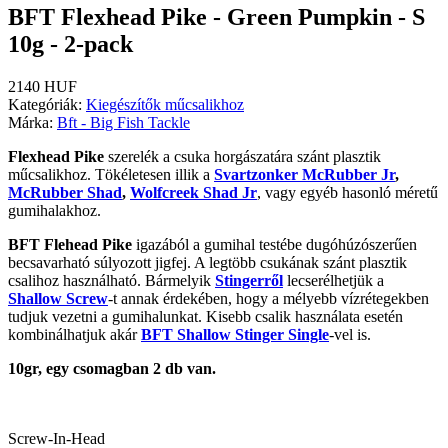
BFT Flexhead Pike - Green Pumpkin - S
10g - 2-pack
2140 HUF
Kategóriák:
Kiegészítők műcsalikhoz
Márka:
Bft - Big Fish Tackle
Flexhead Pike
szerelék a csuka horgászatára szánt plasztik
műcsalikhoz. Tökéletesen illik a
Svartzonker McRubber Jr
,
McRubber Shad
,
Wolfcreek Shad Jr
, vagy egyéb hasonló méretű
gumihalakhoz.
BFT Flehead Pike
igazából a gumihal testébe dugóhúzószerűen
becsavarható súlyozott jigfej. A legtöbb csukának szánt plasztik
csalihoz használható. Bármelyik
Stingerről
lecserélhetjük a
Shallow Screw
-t annak érdekében, hogy a mélyebb vízrétegekben
tudjuk vezetni a gumihalunkat. Kisebb csalik használata esetén
kombinálhatjuk akár
BFT Shallow Stinger Single
-vel is.
10gr, egy csomagban 2 db van.
Screw-In-Head