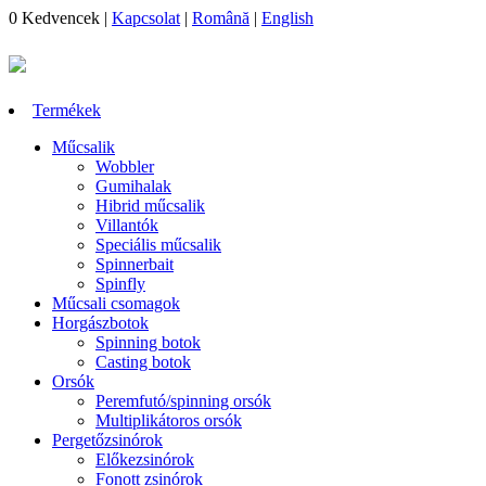
0
Kedvencek
|
Kapcsolat
|
Română
|
English
Termékek
Műcsalik
Wobbler
Gumihalak
Hibrid műcsalik
Villantók
Speciális műcsalik
Spinnerbait
Spinfly
Műcsali csomagok
Horgászbotok
Spinning botok
Casting botok
Orsók
Peremfutó/spinning orsók
Multiplikátoros orsók
Pergetőzsinórok
Előkezsinórok
Fonott zsinórok