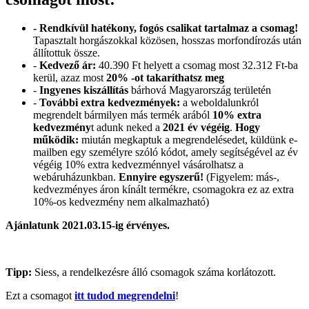
- Rendkívül hatékony, fogós csalikat tartalmaz a csomag!
Tapasztalt horgászokkal közösen, hosszas morfondírozás után
állítottuk össze.
-
Kedvező ár:
40.390 Ft helyett a csomag most 32.312 Ft-ba
kerül, azaz most
20% -ot takaríthatsz meg
-
Ingyenes kiszállítás
bárhová Magyarország területén
-
További extra kedvezmények:
a weboldalunkról
megrendelt bármilyen más termék arából
10% extra
kedvezmény
t adunk neked a
2021 év végéig
.
Hogy
működik:
miután megkaptuk a megrendelésedet, küldünk e-
mailben egy személyre szóló kódot, amely segítségével az év
végéig 10% extra kedvezménnyel vásárolhatsz a
webáruházunkban.
Ennyire egyszerű!
(Figyelem: más-,
kedvezményes áron kínált termékre, csomagokra ez az extra
10%-os kedvezmény nem alkalmazható)
Ajánlatunk 2021.03.15-ig érvényes.
Tipp:
Siess, a rendelkezésre álló csomagok száma korlátozott.
Ezt a csomagot
itt tudod megrendelni
!