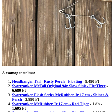
A csomag tartalma:
Headbanger Tail - Rusty Perch - Floating
- 9.490 Ft
Svartzonker McTail Original 94g Slow Sink - FireTiger
-
6.680 Ft
Svartzonker Flash Series McRubber Jr 17 cm - Shiner &
Perch
- 3.890 Ft
Svartzonker McRubber Jr 17 cm - Red Tiger
- 1 db -
1.695 Ft