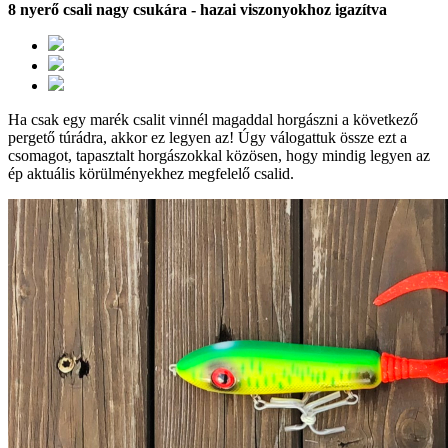
8 nyerő csali nagy csukára - hazai viszonyokhoz igazítva
Ha csak egy marék csalit vinnél magaddal horgászni a következő
pergető túrádra, akkor ez legyen az! Úgy válogattuk össze ezt a
csomagot, tapasztalt horgászokkal közösen, hogy mindig legyen az
ép aktuális körülményekhez megfelelő csalid.