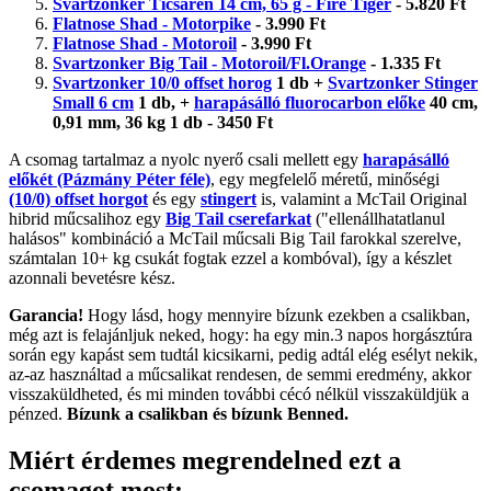
Svartzonker Ticsaren 14 cm, 65 g - Fire Tiger
- 5.820 Ft
Flatnose Shad - Motorpike
- 3.990 Ft
Flatnose Shad - Motoroil
- 3.990 Ft
Svartzonker Big Tail - Motoroil/Fl.Orange
- 1.335 Ft
Svartzonker 10/0 offset horog
1 db +
Svartzonker Stinger
Small 6 cm
1 db, +
harapásálló fluorocarbon előke
40 cm,
0,91 mm, 36 kg 1 db - 3450 Ft
A csomag tartalmaz a nyolc nyerő csali mellett egy
harapásálló
előkét (Pázmány Péter féle)
, egy megfelelő méretű, minőségi
(10/0) offset horgot
és egy
stingert
is, valamint a McTail Original
hibrid műcsalihoz egy
Big Tail cserefarkat
("ellenállhatatlanul
halásos" kombináció a McTail műcsali Big Tail farokkal szerelve,
számtalan 10+ kg csukát fogtak ezzel a kombóval), így a készlet
azonnali bevetésre kész.
Garancia!
Hogy lásd, hogy mennyire bízunk ezekben a csalikban,
még azt is felajánljuk neked, hogy: ha egy min.3 napos horgásztúra
során egy kapást sem tudtál kicsikarni, pedig adtál elég esélyt nekik,
az-az használtad a műcsalikat rendesen, de semmi eredmény, akkor
visszaküldheted, és mi minden további cécó nélkül visszaküldjük a
pénzed.
Bízunk a csalikban és bízunk Benned.
Miért érdemes megrendelned ezt a
csomagot most: