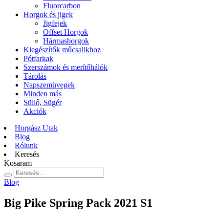
Fluorcarbon
Horgok és jigek
Jigfejek
Offset Horgok
Hármashorgok
Kiegészítők műcsalikhoz
Pótfarkak
Szerszámok és merítőhálók
Tárolás
Napszemüvegek
Minden más
Süllő, Sügér
Akciók
Horgász Utak
Blog
Rólunk
Keresés
Kosaram
Blog
Big Pike Spring Pack 2021 S1