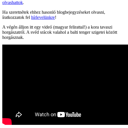
olvashattok
.
Ha szeretnétek ehhez hasonló blogbejegyzéseket olvasni,
íratkozzatok fel
hírlevelünkre
!
A végén álljon itt egy videó (magyar felirattal!) a kora tavaszi
horgászatról. A svéd srácok valahol a balti tenger szigetei között
horgásznak.