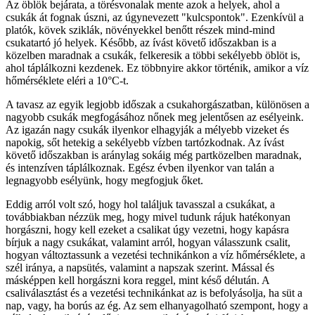
Az öblök bejárata, a törésvonalak mente azok a helyek, ahol a
csukák át fognak úszni, az úgynevezett "kulcspontok". Ezenkívül a
platók, kövek sziklák, növényekkel benőtt részek mind-mind
csukatartó jó helyek. Később, az ívást követő időszakban is a
közelben maradnak a csukák, felkeresik a többi sekélyebb öblöt is,
ahol táplálkozni kezdenek. Ez többnyire akkor történik, amikor a víz
hőmérséklete eléri a 10°C-t.
A tavasz az egyik legjobb időszak a csukahorgászatban, különösen a
nagyobb csukák megfogásához nőnek meg jelentősen az esélyeink.
Az igazán nagy csukák ilyenkor elhagyják a mélyebb vizeket és
napokig, sőt hetekig a sekélyebb vízben tartózkodnak. Az ívást
követő időszakban is aránylag sokáig még partközelben maradnak,
és intenzíven táplálkoznak. Egész évben ilyenkor van talán a
legnagyobb esélyünk, hogy megfogjuk őket.
Eddig arról volt szó, hogy hol találjuk tavasszal a csukákat, a
továbbiakban nézzük meg, hogy mivel tudunk rájuk hatékonyan
horgászni, hogy kell ezeket a csalikat úgy vezetni, hogy kapásra
bírjuk a nagy csukákat, valamint arról, hogyan válasszunk csalit,
hogyan változtassunk a vezetési technikánkon a víz hőmérséklete, a
szél iránya, a napsütés, valamint a napszak szerint. Mással és
másképpen kell horgászni kora reggel, mint késő délután. A
csaliválasztást és a vezetési technikánkat az is befolyásolja, ha süt a
nap, vagy, ha borús az ég. Az sem elhanyagolható szempont, hogy a