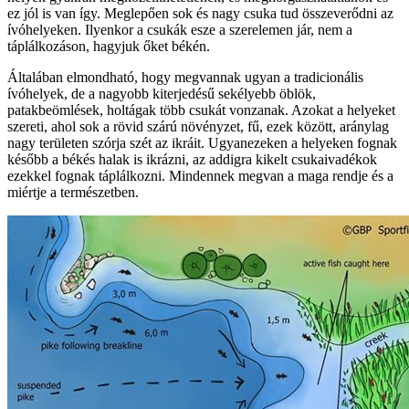
ez jól is van így. Meglepően sok és nagy csuka tud összeverődni az
ívóhelyeken. Ilyenkor a csukák esze a szerelemen jár, nem a
táplálkozáson, hagyjuk őket békén.
Általában elmondható, hogy megvannak ugyan a tradicionális
ívóhelyek, de a nagyobb kiterjedésű sekélyebb öblök,
patakbeömlések, holtágak több csukát vonzanak. Azokat a helyeket
szereti, ahol sok a rövid szárú növényzet, fű, ezek között, aránylag
nagy területen szórja szét az ikráit. Ugyanezeken a helyeken fognak
később a békés halak is ikrázni, az addigra kikelt csukaivadékok
ezekkel fognak táplálkozni. Mindennek megvan a maga rendje és a
miértje a természetben.