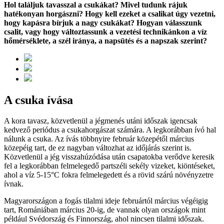
Hol találjuk tavasszal a csukákat? Mivel tudunk rájuk
hatékonyan horgászni? Hogy kell ezeket a csalikat úgy vezetni,
hogy kapásra bírjuk a nagy csukákat? Hogyan válasszunk
csalit, vagy hogy változtassunk a vezetési technikánkon a víz
hőmérséklete, a szél iránya, a napsütés és a napszak szerint?
A csuka ívása
A kora tavasz, közvetlenül a jégmenés utáni időszak igencsak
kedvező periódus a csukahorgászat számára. A legkorábban ívó hal
nálunk a csuka. Az ívás többnyire február közepétől március
közepéig tart, de ez nagyban változhat az időjárás szerint is.
Közvetlenül a jég visszahúzódása után csapatokba verődve keresik
fel a legkorábban felmelegedő partszéli sekély vizeket, kiöntéseket,
ahol a víz 5-15°C fokra felmelegedett és a rövid szárú növényzetre
ívnak.
Magyarországon a fogás tilalmi ideje februártól március végéigig
tart, Romániában március 20-ig, de vannak olyan országok mint
például Svédország és Finnország, ahol nincsen tilalmi időszak.