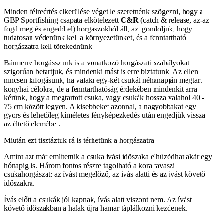
Minden félreértés elkerülése véget le szeretnénk szögezni, hogy a
GBP Sportfishing csapata elkötelezett
C&R
(catch & release, az-az
fogd meg és engedd el) horgászokból áll, azt gondoljuk, hogy
tudatosan védenünk kell a környezetünket, és a fenntartható
horgászatra kell törekednünk.
Bármerre horgásszunk is a vonatkozó horgászati szabályokat
szigorúan betartjuk, és mindenki mást is erre biztatunk. Az ellen
nincsen kifogásunk, ha valaki egy-két csukát néhanapján megtart
konyhai célokra, de a fenntarthatóság érdekében mindenkit arra
kérünk, hogy a megtartott csuka, vagy csukák hossza valahol 40 -
75 cm között legyen. A kisebbeket azonnal, a nagyobbakat egy
gyors és lehetőleg kíméletes fényképezkedés után engedjük vissza
az éltető elemébe .
Miután ezt tisztáztuk rá is térhetünk a horgászatra.
Amint azt már említettük a csuka ívási időszaka elhúzódhat akár egy
hónapig is. Három fontos részre tagolható a kora tavaszi
csukahorgászat: az ívást megelőző, az ivás alatti és az ívást követő
időszakra.
Ívás előtt a csukák jól kapnak, ívás alatt viszont nem. Az ívást
követő időszakban a halak újra hamar táplálkozni kezdenek.