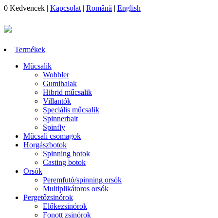
0
Kedvencek
|
Kapcsolat
|
Română
|
English
Termékek
Műcsalik
Wobbler
Gumihalak
Hibrid műcsalik
Villantók
Speciális műcsalik
Spinnerbait
Spinfly
Műcsali csomagok
Horgászbotok
Spinning botok
Casting botok
Orsók
Peremfutó/spinning orsók
Multiplikátoros orsók
Pergetőzsinórok
Előkezsinórok
Fonott zsinórok