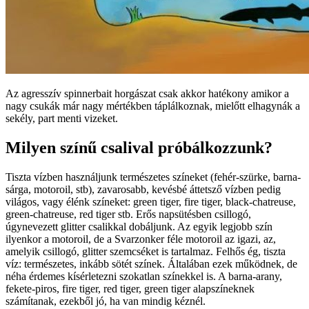
Az agresszív spinnerbait horgászat csak akkor hatékony amikor a
nagy csukák már nagy mértékben táplálkoznak, mielőtt elhagynák a
sekély, part menti vizeket.
Milyen színű csalival próbálkozzunk?
Tiszta vízben használjunk természetes színeket (fehér-szürke, barna-
sárga, motoroil, stb), zavarosabb, kevésbé áttetsző vízben pedig
világos, vagy élénk színeket: green tiger, fire tiger, black-chatreuse,
green-chatreuse, red tiger stb. Erős napsütésben csillogó,
úgynevezett glitter csalikkal dobáljunk. Az egyik legjobb szín
ilyenkor a motoroil, de a Svarzonker féle motoroil az igazi, az,
amelyik csillogó, glitter szemcséket is tartalmaz. Felhős ég, tiszta
víz: természetes, inkább sötét színek. Általában ezek működnek, de
néha érdemes kísérletezni szokatlan színekkel is. A barna-arany,
fekete-piros, fire tiger, red tiger, green tiger alapszíneknek
számítanak, ezekből jó, ha van mindig kéznél.