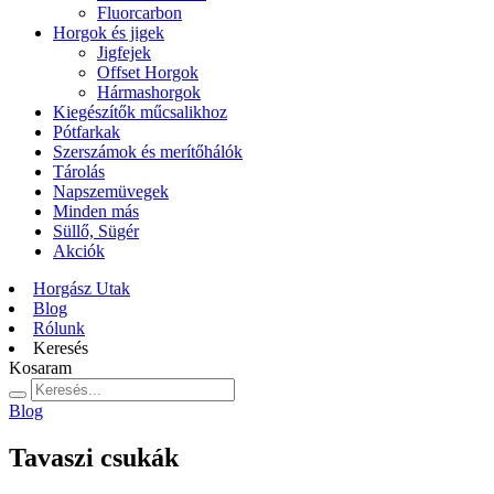
Fluorcarbon
Horgok és jigek
Jigfejek
Offset Horgok
Hármashorgok
Kiegészítők műcsalikhoz
Pótfarkak
Szerszámok és merítőhálók
Tárolás
Napszemüvegek
Minden más
Süllő, Sügér
Akciók
Horgász Utak
Blog
Rólunk
Keresés
Kosaram
Blog
Tavaszi csukák