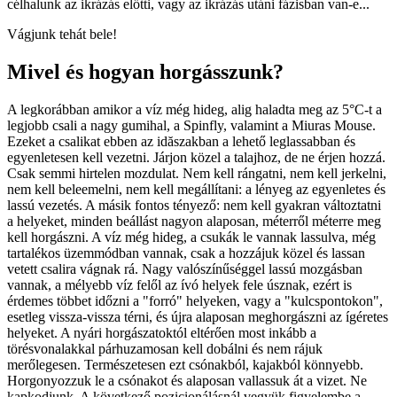
célhalunk az ikrázás előtti, vagy az ikrázás utáni fázisban van-e...
Vágjunk tehát bele!
Mivel és hogyan horgásszunk?
A legkorábban amikor a víz még hideg, alig haladta meg az 5°C-t a
legjobb csali a nagy gumihal, a Spinfly, valamint a Miuras Mouse.
Ezeket a csalikat ebben az idăszakban a lehető leglassabban és
egyenletesen kell vezetni. Járjon közel a talajhoz, de ne érjen hozzá.
Csak semmi hirtelen mozdulat. Nem kell rángatni, nem kell jerkelni,
nem kell beleemelni, nem kell megállítani: a lényeg az egyenletes és
lassú vezetés. A másik fontos tényező: nem kell gyakran változtatni
a helyeket, minden beállást nagyon alaposan, méterről méterre meg
kell horgászni. A víz még hideg, a csukák le vannak lassulva, még
tartalékos üzemmódban vannak, csak a hozzájuk közel és lassan
vetett csalira vágnak rá. Nagy valószínűséggel lassú mozgásban
vannak, a mélyebb víz felől az ívó helyek fele úsznak, ezért is
érdemes többet időzni a "forró" helyeken, vagy a "kulcspontokon",
esetleg vissza-vissza térni, és újra alaposan meghorgászni az ígéretes
helyeket. A nyári horgászatoktól eltérően most inkább a
törésvonalakkal párhuzamosan kell dobálni és nem rájuk
merőlegesen. Természetesen ezt csónakból, kajakból könnyebb.
Horgonyozzuk le a csónakot és alaposan vallassuk át a vizet. Ne
kapkodjunk. A következő pozicionálásnál vegyük figyelembe a