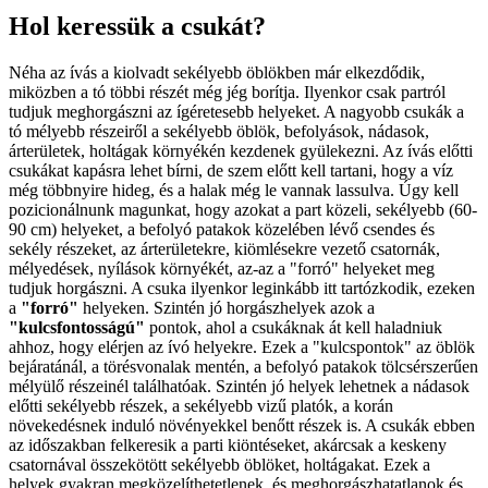
Hol keressük a csukát?
Néha az ívás a kiolvadt sekélyebb öblökben már elkezdődik,
miközben a tó többi részét még jég borítja. Ilyenkor csak partról
tudjuk meghorgászni az ígéretesebb helyeket. A nagyobb csukák a
tó mélyebb részeiről a sekélyebb öblök, befolyások, nádasok,
árterületek, holtágak környékén kezdenek gyülekezni. Az ívás előtti
csukákat kapásra lehet bírni, de szem előtt kell tartani, hogy a víz
még többnyire hideg, és a halak még le vannak lassulva. Úgy kell
pozicionálnunk magunkat, hogy azokat a part közeli, sekélyebb (60-
90 cm) helyeket, a befolyó patakok közelében lévő csendes és
sekély részeket, az árterületekre, kiömlésekre vezető csatornák,
mélyedések, nyílások környékét, az-az a "forró" helyeket meg
tudjuk horgászni. A csuka ilyenkor leginkább itt tartózkodik, ezeken
a
"forró"
helyeken. Szintén jó horgászhelyek azok a
"kulcsfontosságú"
pontok, ahol a csukáknak át kell haladniuk
ahhoz, hogy elérjen az ívó helyekre. Ezek a "kulcspontok" az öblök
bejáratánál, a törésvonalak mentén, a befolyó patakok tölcsérszerűen
mélyülő részeinél találhatóak. Szintén jó helyek lehetnek a nádasok
előtti sekélyebb részek, a sekélyebb vizű platók, a korán
növekedésnek induló növényekkel benőtt részek is. A csukák ebben
az időszakban felkeresik a parti kiöntéseket, akárcsak a keskeny
csatornával összekötött sekélyebb öblöket, holtágakat. Ezek a
helyek gyakran megközelíthetetlenek, és meghorgászhatatlanok és