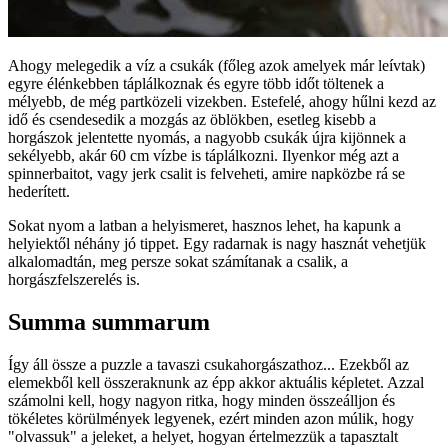
Ahogy melegedik a víz a csukák (főleg azok amelyek már leívtak)
egyre élénkebben táplálkoznak és egyre több időt töltenek a
mélyebb, de még partközeli vizekben. Estefelé, ahogy hűlni kezd az
idő és csendesedik a mozgás az öblökben, esetleg kisebb a
horgászok jelentette nyomás, a nagyobb csukák újra kijönnek a
sekélyebb, akár 60 cm vízbe is táplálkozni. Ilyenkor még azt a
spinnerbaitot, vagy jerk csalit is felveheti, amire napközbe rá se
hederített.
Sokat nyom a latban a helyismeret, hasznos lehet, ha kapunk a
helyiektől néhány jó tippet. Egy radarnak is nagy hasznát vehetjük
alkalomadtán, meg persze sokat számítanak a csalik, a
horgászfelszerelés is.
Summa summarum
Így áll össze a puzzle a tavaszi csukahorgászathoz... Ezekből az
elemekből kell összeraknunk az épp akkor aktuális képletet. Azzal
számolni kell, hogy nagyon ritka, hogy minden összeálljon és
tökéletes körülmények legyenek, ezért minden azon múlik, hogy
"olvassuk" a jeleket, a helyet, hogyan értelmezzük a tapasztalt