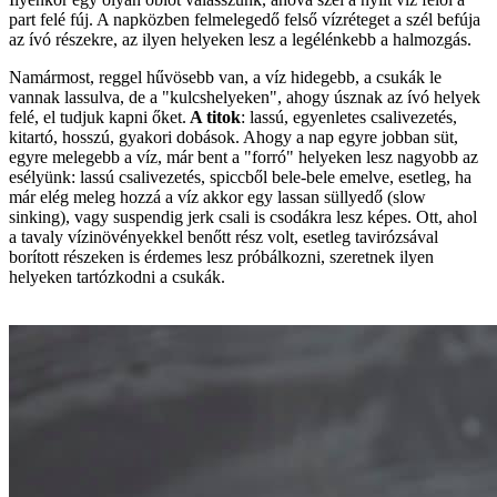
part felé fúj. A napközben felmelegedő felső vízréteget a szél befúja
az ívó részekre, az ilyen helyeken lesz a legélénkebb a halmozgás.
Namármost, reggel hűvösebb van, a víz hidegebb, a csukák le
vannak lassulva, de a "kulcshelyeken", ahogy úsznak az ívó helyek
felé, el tudjuk kapni őket.
A titok
: lassú, egyenletes csalivezetés,
kitartó, hosszú, gyakori dobások. Ahogy a nap egyre jobban süt,
egyre melegebb a víz, már bent a "forró" helyeken lesz nagyobb az
esélyünk: lassú csalivezetés, spiccből bele-bele emelve, esetleg, ha
már elég meleg hozzá a víz akkor egy lassan süllyedő (slow
sinking), vagy suspendig jerk csali is csodákra lesz képes. Ott, ahol
a tavaly vízinövényekkel benőtt rész volt, esetleg tavirózsával
borított részeken is érdemes lesz próbálkozni, szeretnek ilyen
helyeken tartózkodni a csukák.