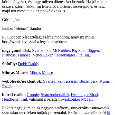
körülményeket, és hogy milyen döntéseket hozunk. Ha jól rakjuk
össze a sztorit, akkor mi lehetünk a történet főszereplője, és lesz
majd mit mesélnünk az unokáinknak is.
Görbüljön,
Balázs "Steiner" Sándor
PS: Többen kérdeztétek, ezért elmondom, hogy mi mivel
horgászunk tavasszal a legsikeresebben:
nagy gumihalak
:
Svartzonker McRubber
,
Pig Shad
,
Jiggen
,
Flatnose
,
Fatnose,
Nettel Laken
,
Headbanger FireTail
,
SpinFly:
Dobb Daddy
Miuras Mouse:
Miuras Mouse
wobblerek/jerkbait-ok
:
Svartzonker Ticsaren
,
Buster Jerk
,
Kuma
Swim
,
hibrid csalik
:
Guppie
,
Svartzonkertail Jr
,
Headbager Shad
,
Headbager Tail
, valamint a páratlan
Svartzonker McTail
.
PS2: A nagy gumihalak nagyon hatékony, univerzális csuka-csalik,
számtalan szereléken tudjuk prezentálni. Ezekről a szerelékekről
itt