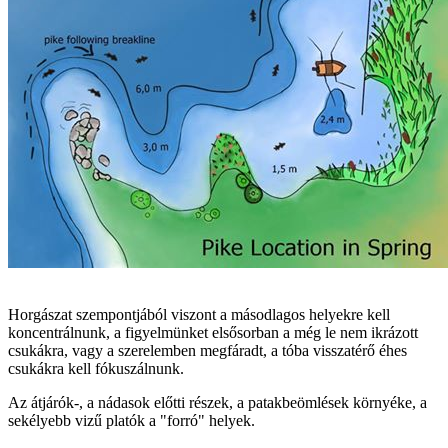
Horgászat szempontjából viszont a másodlagos helyekre kell
koncentrálnunk, a figyelmünket elsősorban a még le nem ikrázott
csukákra, vagy a szerelemben megfáradt, a tóba visszatérő éhes
csukákra kell fókuszálnunk.
Az átjárók-, a nádasok előtti részek, a patakbeömlések környéke, a
sekélyebb vizű platók a "forró" helyek.