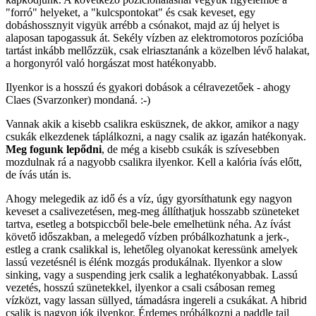
"forró" helyeket, a "kulcspontokat" és csak keveset, egy
dobáshossznyit vigyük arrébb a csónakot, majd az új helyet is
alaposan tapogassuk át. Sekély vízben az elektromotoros pozícióba
tartást inkább mellőzzük, csak elriasztanánk a közelben lévő halakat,
a horgonyról való horgászat most hatékonyabb.
Ilyenkor is a hosszú és gyakori dobások a célravezetőek - ahogy
Claes (Svarzonker) mondaná. :-)
Vannak akik a kisebb csalikra esküsznek, de akkor, amikor a nagy
csukák elkezdenek táplálkozni, a nagy csalik az igazán hatékonyak.
Meg fogunk lepődni
, de még a kisebb csukák is szívesebben
mozdulnak rá a nagyobb csalikra ilyenkor. Kell a kalória ívás előtt,
de ívás után is.
Ahogy melegedik az idő és a víz, úgy gyorsíthatunk egy nagyon
keveset a csalivezetésen, meg-meg állíthatjuk hosszabb szüneteket
tartva, esetleg a botspiccből bele-bele emelhetünk néha. Az ívást
követő időszakban, a melegedő vízben próbálkozhatunk a jerk-,
estleg a crank csalikkal is, lehetőleg olyanokat keressünk amelyek
lassú vezetésnél is élénk mozgás produkálnak. Ilyenkor a slow
sinking, vagy a suspending jerk csalik a leghatékonyabbak. Lassú
vezetés, hosszú szünetekkel, ilyenkor a csali csábosan remeg
vízközt, vagy lassan süllyed, támadásra ingereli a csukákat. A hibrid
csalik is nagyon jók ilyenkor. Érdemes próbálkozni a paddle tail