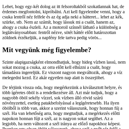
Lehet, hogy egy-két dolog az itt felsoroltakból szokatlannak hat, de
érdemes megfontolni, kipróbálni. Azt kell figyelembe venni, hogy a
csuka lentről néz felfele és az ég adja neki a hátteret... lehet az kék,
szürke, stb. Nem az számít, hogy lássuk mi a csalit, hanem az,
ahogy a csuka észleli. Az a motoroil színnél látható a különbség a
leglátványosabban: fentről nézve, sötét háttér előtt határozottan
zöldnek érzékeljük, a napfény fele tartva pedig vörös...
Mit vegyünk még figyelembe?
Szinte alapigazságként elmondhatjuk, hogy hideg vízben lassú, nem
sokat mozog a csuka, az orra előtt kell elhúzni a csalit, hogy
támadásra ingereljük. Ez viszont nagyon megváltozik, ahogy a víz
melegedni kezd. Ez akár egyetlen nap alatt is összejöhet.
De térjünk vissza oda, hogy megérkezünk a kiválasztott helyre, és
több ígéretes öböl is a rendelkezésre áll. Azt már tudjuk, hogy a
nagyobb öböl sekély vízzel, sok vízben álló rövid szárú
növényzettel, esetleg patakbefolyással a legígéretesebb. Ha ilyen
öbölből is több van, akkor a szerint válasszunk, hogy honnan fúj a
szél. Ha van lehetőség arra, hogy megtudjuk, a megérkezés előtti
napokon honnan fújt a szél, az is nagyon sokat segíthet. Az a
legjobb, ha nem változott a szél iránya az előző napokhoz képest.
Ilyenkor egy olyan öblöt válasszunk, ahova szél a nyílt víz felől a