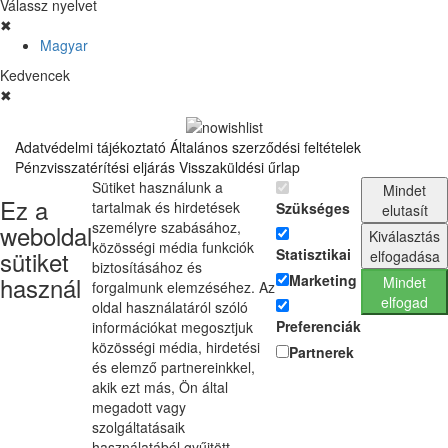
Válassz nyelvet
✖
Magyar
Kedvencek
✖
Adatvédelmi tájékoztató
Általános szerződési feltételek
Pénzvisszatérítési eljárás
Visszaküldési űrlap
Sütiket használunk a
Mindet
Ez a
tartalmak és hirdetések
Szükséges
elutasít
személyre szabásához,
weboldal
Kiválasztás
közösségi média funkciók
sütiket
Statisztikai
elfogadása
biztosításához és
használ
Marketing
Mindet
forgalmunk elemzéséhez. Az
elfogad
oldal használatáról szóló
Preferenciák
információkat megosztjuk
közösségi média, hirdetési
Partnerek
és elemző partnereinkkel,
akik ezt más, Ön által
megadott vagy
szolgáltatásaik
használatából gyűjtött