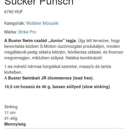
Sucker Punsch
6790 HUF
Kategóriák:
Wobbler
Műcsalik
Márka:
Strike Pro
A Buster Swim család „Junior” tagja.
Úgy lett tervezve, hogy
bevontatás közben S-Motion úszómozgást produkáljon, minden
megállásnál pedig oldalra kitörjön, felvillantsa oldalait, és finoman
megremegjen, miközben süllyed. Halálos kombináció!
1-es méretű hármas horgokkal szerelve, masszív és tartós
kivitelben.
A
Buster Swimbait JR ólommentes (lead free)
.
10,5 cm hosszú és 40 g, lassan süllyed (slow sinking)
Sinking
11 cm
31-40g
Mennyiség