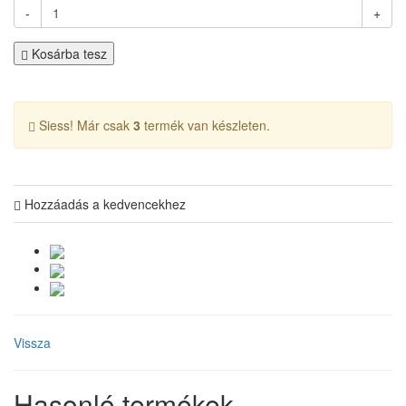
-
+
Kosárba tesz
Siess! Már csak
3
termék van készleten.
Hozzáadás a kedvencekhez
Vissza
Hasonló termékek