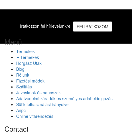
Iratkozzon fel hírlevelünkre!
FELIRATKOZOM
Menü
Termékek
Termékek
Horgász Utak
Blog
Rólunk
Fizetési módok
Szállítás
Javaslatok és panaszok
Adatvédelmi záradék és személyes adatfeldolgozás
Sütik felhasználási irányelve
Anpc
Online vitarendezés
Contact