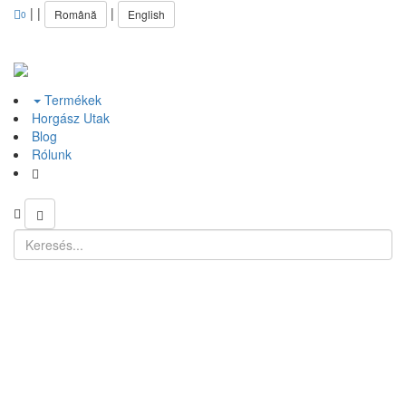
|
|
|
Română
English
0
Termékek
Horgász Utak
Blog
Rólunk