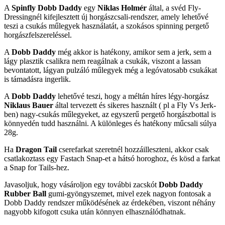
A
Spinfly Dobb Daddy
egy
Niklas Holmér
által, a svéd Fly-
Dressingnél kifejlesztett új horgászcsali-rendszer, amely lehetővé
teszi a csukás műlegyek használatát, a szokásos spinning pergető
horgászfelszereléssel.
A
Dobb Daddy
még akkor is hatékony, amikor sem a jerk, sem a
lágy plasztik csalikra nem reagálnak a csukák, viszont a lassan
bevontatott, lágyan pulzáló műlegyek még a legóvatosabb csukákat
is támadásra ingerlik.
A
Dobb Daddy
lehetővé teszi, hogy a méltán híres légy-horgász
Niklaus Bauer
által tervezett és sikeres használt ( pl a Fly Vs Jerk-
ben) nagy-csukás műlegyeket, az egyszerű pergető horgászbottal is
könnyedén tudd használni. A különleges és hatékony műcsali súlya
28g.
Ha
Dragon Tail
cserefarkat szeretnél hozzáilleszteni, akkor csak
csatlakoztass egy Fastach Snap-et a hátsó horoghoz, és kösd a farkat
a Snap for Tails-hez.
Javasoljuk, hogy vásároljon egy további zacskót
Dobb Daddy
Rubber Ball
gumi-gyöngyszemet, mivel ezek nagyon fontosak a
Dobb Daddy rendszer működésének az érdekében, viszont néhány
nagyobb kifogott csuka után könnyen elhasználódhatnak.