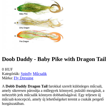
Doob Daddy - Baby Pike with Dragon Tail
0 HUF
Kategóriák:
Spinfly
Műcsalik
Márka:
Fly Dressing
A
Dobb Daddy Dragon Tail
farokkal szerelt különleges műcsali,
amely sikeresen párosítja a műlegyek könnyed, pulzáló mozgását, a
nehezebb jerk műcsalik könnyen dobhatóságával. Egy teljesen új
műcsali-koncepció, amely új lehetőségeket teremt a csukák pergető
horgászatában.