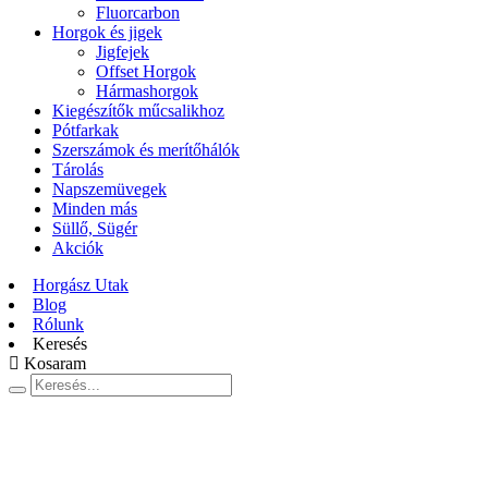
Fluorcarbon
Horgok és jigek
Jigfejek
Offset Horgok
Hármashorgok
Kiegészítők műcsalikhoz
Pótfarkak
Szerszámok és merítőhálók
Tárolás
Napszemüvegek
Minden más
Süllő, Sügér
Akciók
Horgász Utak
Blog
Rólunk
Keresés
Kosaram