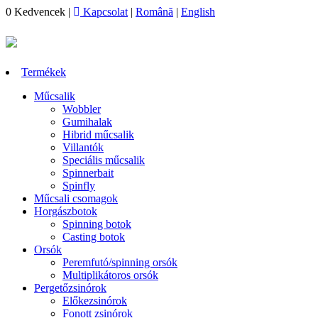
0
Kedvencek
|
Kapcsolat
|
Română
|
English
Termékek
Műcsalik
Wobbler
Gumihalak
Hibrid műcsalik
Villantók
Speciális műcsalik
Spinnerbait
Spinfly
Műcsali csomagok
Horgászbotok
Spinning botok
Casting botok
Orsók
Peremfutó/spinning orsók
Multiplikátoros orsók
Pergetőzsinórok
Előkezsinórok
Fonott zsinórok