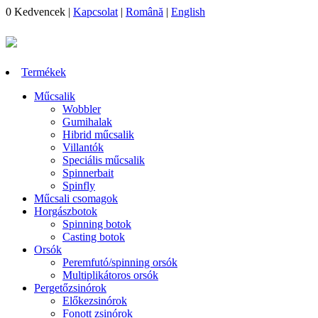
0
Kedvencek
|
Kapcsolat
|
Română
|
English
Termékek
Műcsalik
Wobbler
Gumihalak
Hibrid műcsalik
Villantók
Speciális műcsalik
Spinnerbait
Spinfly
Műcsali csomagok
Horgászbotok
Spinning botok
Casting botok
Orsók
Peremfutó/spinning orsók
Multiplikátoros orsók
Pergetőzsinórok
Előkezsinórok
Fonott zsinórok