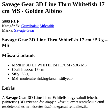
Savage Gear 3D Line Thru Whitefish 17
cm MS - Golden Albino
5990 HUF
Kategóriák:
Gumihalak
Műcsalik
Márka:
Savage Gear
Savage Gear 3D Line Thru Whitefish 17 cm / 53 g –
MS
Műszaki adatok
Modell:
3D LT WHITEFISH 17CM / 53G MS
Csali hossza:
17 cm
Súly:
53 g
MS
- moderatre sinking/lassan süllyedő
Leírás
A
Savage Gear 3D Line Thru Whitefish
egy valódi fehérhal
(whitefish) 3D szkennelése alapján készült, ezért rendkívül élethű
részletekkel és természetes úszómozgással rendelkezik.