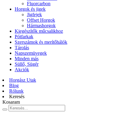
Fluorcarbon
Horgok és jigek
Jigfejek
Offset Horgok
Hármashorgok
Kiegészítők műcsalikhoz
Pótfarkak
Szerszámok és merítőhálók
Tárolás
Napszemüvegek
Minden más
Süllő, Sügér
Akciók
Horgász Utak
Blog
Rólunk
Keresés
Kosaram