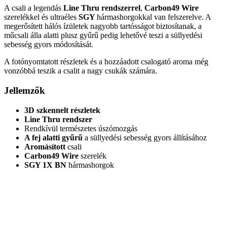
A csali a legendás
Line Thru rendszerrel
,
Carbon49 Wire
szerelékkel és ultraéles
SGY
hármashorgokkal van felszerelve. A
megerősített hálós ízületek nagyobb tartósságot biztosítanak, a
műcsali álla alatti plusz gyűrű pedig lehetővé teszi a süllyedési
sebesség gyors módosítását.
A fotónyomtatott részletek és a hozzáadott csalogató aroma még
vonzóbbá teszik a csalit a nagy csukák számára.
Jellemzők
3D szkennelt részletek
Line Thru rendszer
Rendkívül természetes úszómozgás
A fej alatti gyűrű
a süllyedési sebesség gyors állításához
Aromásított
csali
Carbon49 Wire
szerelék
SGY 1X BN
hármashorgok