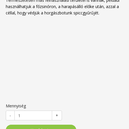
Természetesen más felhasználási területei is vannak, például
használhatjuk a főzsinóron, a harapásálló előke után, azzal a
céllal, hogy védjük a horgászbotunk spiccgyűrűjét.
Mennyiség
-
+