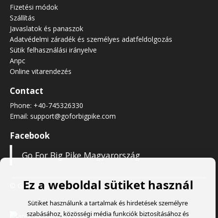
Fizetési módok
Szállítás
Javaslatok és panaszok
Adatvédelmi záradék és személyes adatfeldolgozás
Sütik felhasználási irányelve
Anpc
Online vitarendezés
Contact
Phone:
+40-745326330
Email:
support@goforbigpike.com
Facebook
Go For Big Pike Magyarország
Ez a weboldal sütiket használ
© Go For Big Pike Magyarország
- Created with
Soldigo
Sütiket használunk a tartalmak és hirdetések személyre
szabásához, közösségi média funkciók biztosításához és