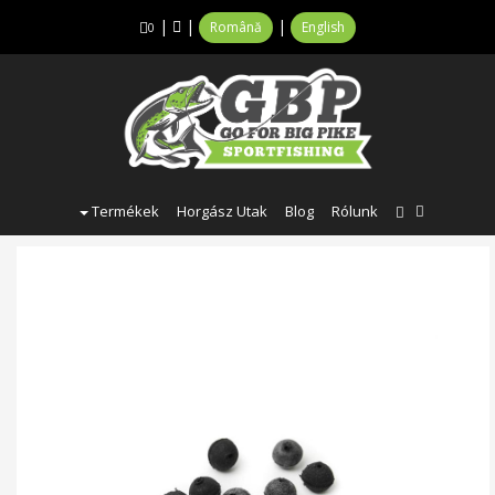
|
|
|
Română
English
0
Termékek
Horgász Utak
Blog
Rólunk