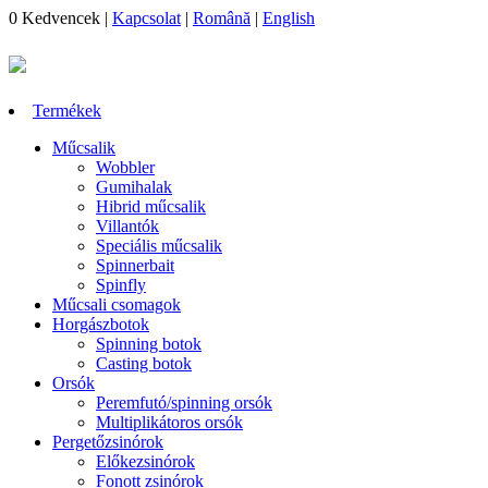
0
Kedvencek
|
Kapcsolat
|
Română
|
English
Termékek
Műcsalik
Wobbler
Gumihalak
Hibrid műcsalik
Villantók
Speciális műcsalik
Spinnerbait
Spinfly
Műcsali csomagok
Horgászbotok
Spinning botok
Casting botok
Orsók
Peremfutó/spinning orsók
Multiplikátoros orsók
Pergetőzsinórok
Előkezsinórok
Fonott zsinórok