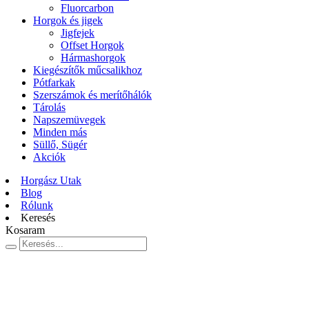
Fluorcarbon
Horgok és jigek
Jigfejek
Offset Horgok
Hármashorgok
Kiegészítők műcsalikhoz
Pótfarkak
Szerszámok és merítőhálók
Tárolás
Napszemüvegek
Minden más
Süllő, Sügér
Akciók
Horgász Utak
Blog
Rólunk
Keresés
Kosaram