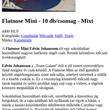
Flatnose Mini - 10 db/csomag - Mixt
4490 HUF
Kategóriák:
Gumihalak
Műcsalik
Süllő, Sügér
Márka:
Kanalgratis
A
Flatnose Mini Edvin Johansson
-tól egy sokoldalúan
használható nagyon hatékony sügér csali. Remek kézműves műcsali
Svédországból!
Edvin Johansson
a „Team Galant”-ból is jól ismert szenvedélyes
fiatal horgász és csali-készítő. A Flatnose Mini az első gumiból
készült sügérhorgászatra szánt műcsalija, amelyet szeretnek a süllők
és a kisebb csukák is. Ez a viszonylag kisméretű műcsali nagy
farok-lapáttal és széles profillal nagy zajt csap a vízben, a sügérek
könnyen megtalálják és rávágnak.
Sokoldalúan használható műcsali, szerelhetjük a klasszikus jig
horgokkal, de a rajta található két nyílásnak (az egyik a hátán, a
másik a hasán) köszönhetően tökéletesen működik Carolina vagy
Texas szerelékkel is. Használjunk lehetőleg 4/0 Offset horgot