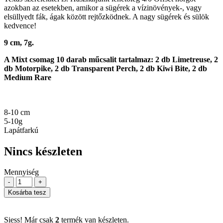
azokban az esetekben, amikor a sügérek a vízinövények-, vagy
elsüllyedt fák, ágak között rejtőzködnek. A nagy sügérek és sülök
kedvence!
9 cm, 7g.
A Mixt csomag 10 darab műcsalit tartalmaz: 2 db Limetreuse, 2
db Motorpike, 2 db Transparent Perch, 2 db Kiwi Bite, 2 db
Medium Rare
8-10 cm
5-10g
Lapátfarkú
Nincs készleten
Mennyiség
-
+
Kosárba tesz
Siess! Már csak
2
termék van készleten.