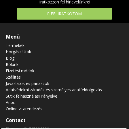
Iratkozzon fel hírlevelünkre!
FELIRATKOZOM
Menü
Termékek
Horgász Utak
Blog
Rólunk
Fizetési módok
Szállítás
Javaslatok és panaszok
Adatvédelmi záradék és személyes adatfeldolgozás
Sütik felhasználási irányelve
Anpc
Online vitarendezés
Contact
Phone:
+40-745326330