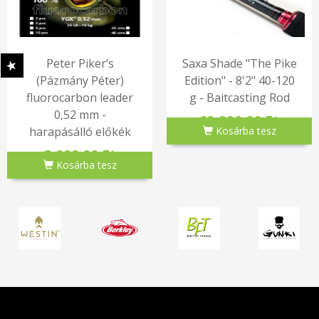
Peter Piker’s
Saxa Shade "The Pike
(Pázmány Péter)
Edition" - 8'2" 40-120
fluorocarbon leader
g - Baitcasting Rod
0,52 mm -
69,990.00 Ft
harapásálló előkék
Kosárba tesz
2,990.00 Ft
Kosárba tesz