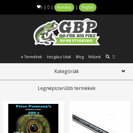
|
|
|
Română
English
0
Termékek
Horgász Utak
Blog
Rólunk
Kategóriák
Toggl
navig
Legnépszerűbb termékek