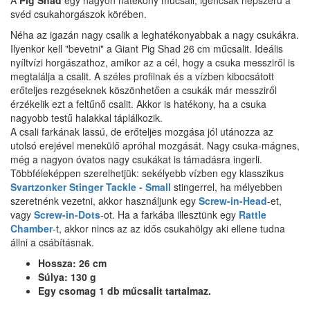
A
Pig Shad
egy nagyon hatékony műcsali, igencsak népszerű a
svéd csukahorgászok körében.
Néha az igazán nagy csalik a leghatékonyabbak a nagy csukákra.
Ilyenkor kell "bevetni" a Giant Pig Shad 26 cm műcsalit.
Ideális
nyíltvízi horgászathoz, amikor az a cél, hogy a csuka messziről is
megtalálja a csalit. A széles profilnak és a vízben kibocsátott
erőteljes rezgéseknek köszönhetően a csukák már messziről
érzékelik ezt a feltűnő csalit.
Akkor is hatékony, ha a csuka
nagyobb testű halakkal táplálkozik.
A csali farkának lassú, de erőteljes mozgása jól utánozza az
utolsó erejével menekülő apróhal mozgását. Nagy csuka-mágnes,
még a nagyon óvatos nagy csukákat is támadásra ingerli.
Többféleképpen szerelhetjük: sekélyebb vízben egy klasszikus
Svartzonker Stinger Tackle - Small
stingerrel, ha mélyebben
szeretnénk vezetni, akkor használjunk egy
Screw-in-Head
-et,
vagy
Screw-in-Dots
-ot. Ha a farkába illesztünk egy
Rattle
Chamber
-t, akkor nincs az az idős csukahölgy aki ellene tudna
állni a csábításnak.
Hossza: 26 cm
Súlya: 130 g
Egy csomag 1 db műcsalit tartalmaz.