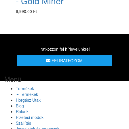
- Gold Miner
9,990.00 Ft
Iratkozzon fel hírlevelünkre!
FELIRATKOZOM
Menü
Termékek
Termékek
Horgász Utak
Blog
Rólunk
Fizetési módok
Szállítás
Javaslatok és panaszok