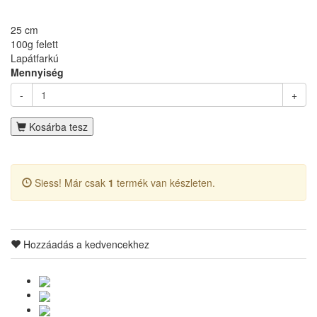
25 cm
100g felett
Lapátfarkú
Mennyiség
-
+
Kosárba tesz
Siess! Már csak
1
termék van készleten.
Hozzáadás a kedvencekhez