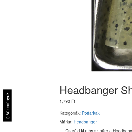
Headbanger Sha
Vélemények
1,790 Ft
Kategóriák:
Pótfarkak
Márka:
Headbanger
Cseréld ki más színűre a Headbange