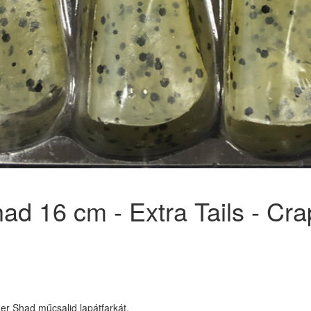
d 16 cm - Extra Tails - Cra
r Shad műcsalid lapátfarkát.