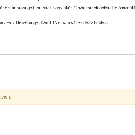
ár szétmarcangolt farkakat, vagy akár új színkombinációkat is összeál
maz és a Headbanger Shad 16 cm-es változathoz találnak.
leten.