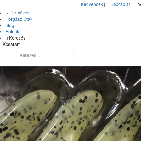
Kedvencek
|
Kapcsolat
|
R
0
Termékek
Horgász Utak
Blog
Rólunk
Keresés
Kosaram