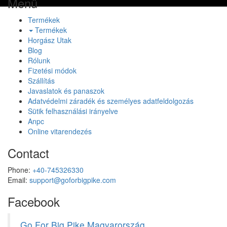
Menü
Termékek
Termékek
Horgász Utak
Blog
Rólunk
Fizetési módok
Szállítás
Javaslatok és panaszok
Adatvédelmi záradék és személyes adatfeldolgozás
Sütik felhasználási irányelve
Anpc
Online vitarendezés
Contact
Phone:
+40-745326330
Email:
support@goforbigpike.com
Facebook
Go For Big Pike Magyarország