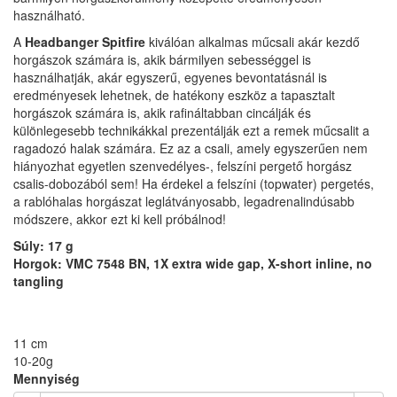
használható.
A
Headbanger Spitfire
kiválóan alkalmas műcsali akár kezdő
horgászok számára is, akik bármilyen sebességgel is
használhatják, akár egyszerű, egyenes bevontatásnál is
eredményesek lehetnek, de hatékony eszköz a tapasztalt
horgászok számára is, akik rafináltabban cincálják és
különlegesebb technikákkal prezentálják ezt a remek műcsalit a
ragadozó halak számára. Ez az a csali, amely egyszerűen nem
hiányozhat egyetlen szenvedélyes-, felszíni pergető horgász
csalis-dobozából sem! Ha érdekel a felszíni (topwater) pergetés,
a rablóhalas horgászat leglátványosabb, legadrenalindúsabb
módszere, akkor ezt ki kell próbálnod!
Súly: 17 g
Horgok: VMC 7548 BN, 1X extra wide gap, X-short inline, no
tangling
11 cm
10-20g
Mennyiség