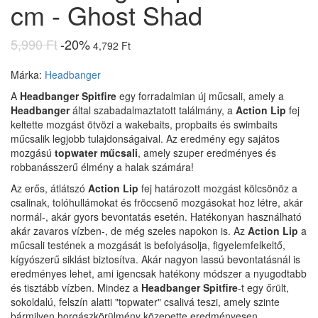
cm - Ghost Shad
5,990 Ft
-20%
4,792 Ft
Márka:
Headbanger
A
Headbanger Spitfire
egy forradalmian új műcsali, amely a
Headbanger
által szabadalmaztatott találmány, a
Action Lip
fej
keltette mozgást ötvözi a wakebaits, propbaits és swimbaits
műcsalik legjobb tulajdonságaival. Az eredmény egy sajátos
mozgású
topwater műcsali
, amely szuper eredményes és
robbanásszerű élmény a halak számára!
Az erős, átlátszó
Action Lip
fej határozott mozgást kölcsönöz a
csalinak, tolóhullámokat és fröccsenő mozgásokat hoz létre, akár
normál-, akár gyors bevontatás esetén. Hatékonyan használható
akár zavaros vízben-, de még szeles napokon is. Az
Action Lip
a
műcsali testének a mozgását is befolyásolja, figyelemfelkeltő,
kígyószerű siklást biztosítva. Akár nagyon lassú bevontatásnál is
eredményes lehet, ami igencsak hatékony módszer a nyugodtabb
és tisztább vízben. Mindez a
Headbanger Spitfire
-t egy őrült,
sokoldalú, felszín alatti "topwater" csalivá teszi, amely szinte
bármilyen horgászkörülmény közepette eredményesen