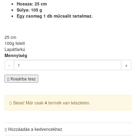
Hossza: 25 cm
Súlya: 105 g
Egy csomag 1 db műcsalit tartalmaz.
25 cm
100g felett
Lapátfarkú
Mennyiség
-
+
Kosárba tesz
Siess! Már csak
4
termék van készleten.
Hozzáadás a kedvencekhez