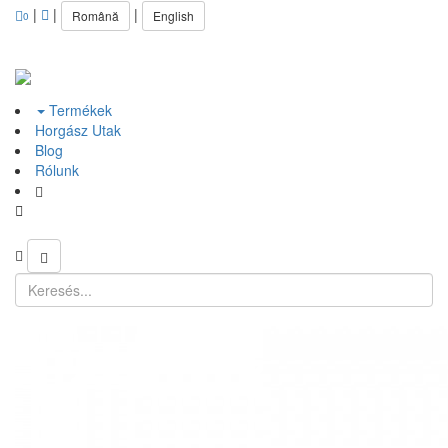
|
|
|
Română
English
0
Termékek
Horgász Utak
Blog
Rólunk