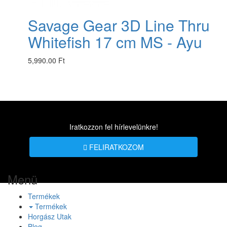
Savage Gear 3D Line Thru
Whitefish 17 cm MS - Ayu
5,990.00 Ft
Iratkozzon fel hírlevelünkre!
FELIRATKOZOM
Menü
Termékek
Termékek
Horgász Utak
Blog