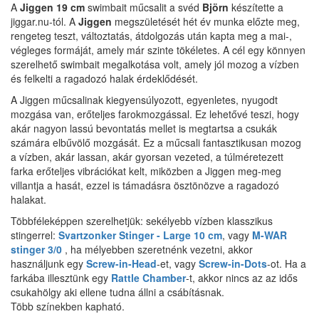
A
Jiggen 19 cm
swimbait műcsalit a svéd
Björn
készítette a
jiggar.nu-tól. A
Jiggen
megszületését hét év munka előzte meg,
rengeteg teszt, változtatás, átdolgozás után kapta meg a mai-,
végleges formáját, amely már szinte tökéletes. A cél egy könnyen
szerelhető swimbait megalkotása volt, amely jól mozog a vízben
és felkelti a ragadozó halak érdeklődését.
A Jiggen műcsalinak kiegyensúlyozott, egyenletes, nyugodt
mozgása van, erőteljes farokmozgással. Ez lehetővé teszi, hogy
akár nagyon lassú bevontatás mellet is megtartsa a csukák
számára elbűvölő mozgását. Ez a műcsali fantasztikusan mozog
a vízben, akár lassan, akár gyorsan vezeted, a túlméretezett
farka erőteljes vibrációkat kelt, miközben a Jiggen meg-meg
villantja a hasát, ezzel is támadásra ösztönözve a ragadozó
halakat.
Többféleképpen szerelhetjük: sekélyebb vízben klasszikus
stingerrel:
Svartzonker Stinger - Large 10 cm
, vagy
M-WAR
stinger 3/0
, ha mélyebben szeretnénk vezetni, akkor
használjunk egy
Screw-in-Head
-et, vagy
Screw-in-Dots
-ot. Ha a
farkába illesztünk egy
Rattle Chamber
-t, akkor nincs az az idős
csukahölgy aki ellene tudna állni a csábításnak.
Több színekben kapható.