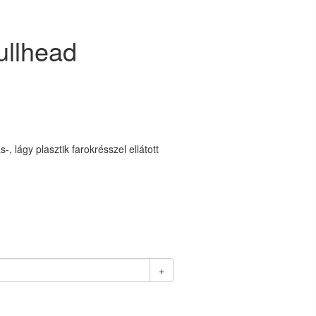
ullhead
 lágy plasztik farokrésszel ellátott
+