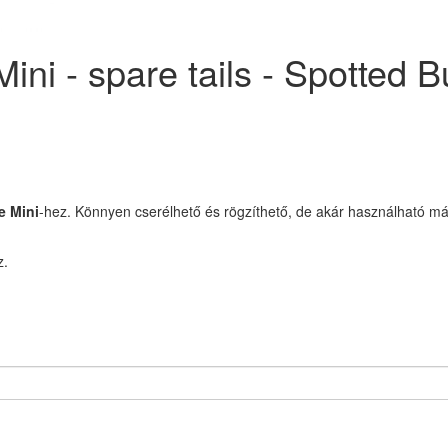
ni - spare tails - Spotted B
e Mini
-hez.
Könnyen cserélhető és rögzíthető, de akár használható más-,
z.