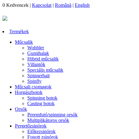
0
Kedvencek
|
Kapcsolat
|
Română
|
English
Termékek
Műcsalik
Wobbler
Gumihalak
Hibrid műcsalik
Villantók
Speciális műcsalik
Spinnerbait
Spinfly
Műcsali csomagok
Horgászbotok
Spinning botok
Casting botok
Orsók
Peremfutó/spinning orsók
Multiplikátoros orsók
Pergetőzsinórok
Előkezsinórok
Fonott zsinórok