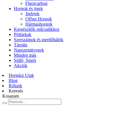
Fluorcarbon
Horgok és jigek
Jigfejek
Offset Horgok
Hármashorgok
Kiegészítők műcsalikhoz
Pótfarkak
Szerszámok és merítőhálók
Tárolás
Napszemüvegek
Minden más
Süllő, Sügér
Akciók
Horgász Utak
Blog
Rólunk
Keresés
Kosaram