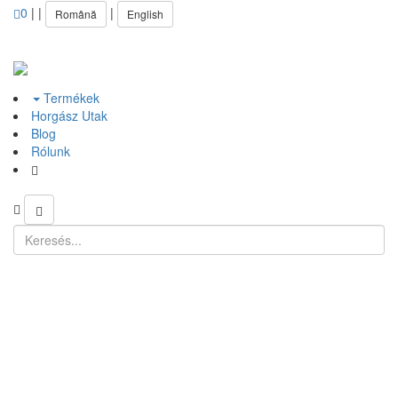
0
|
|
|
Română
English
Termékek
Horgász Utak
Blog
Rólunk