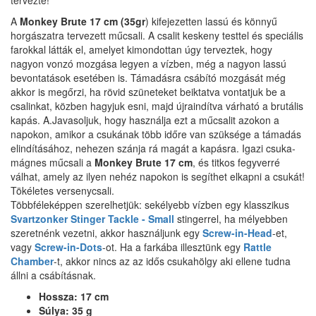
tervezte!
A
Monkey Brute 17 cm (35gr
) kifejezetten lassú és könnyű
horgászatra tervezett műcsali.
A csalit keskeny testtel és speciális
farokkal látták el, amelyet kimondottan úgy terveztek, hogy
nagyon vonzó mozgása legyen a vízben, még a nagyon lassú
bevontatások esetében is. Támadásra csábító mozgását még
akkor is megőrzi, ha rövid szüneteket beiktatva vontatjuk be a
csalinkat, közben hagyjuk esni, majd újraindítva várható a brutális
kapás. A.
Javasoljuk, hogy használja ezt a műcsalit azokon a
napokon, amikor a csukának több időre van szüksége a támadás
elindításához, nehezen szánja rá magát a kapásra.
Igazi csuka-
mágnes műcsali a
Monkey Brute 17 cm
, és titkos fegyverré
válhat, amely az ilyen nehéz napokon is segíthet elkapni a csukát!
Tökéletes versenycsali.
Többféleképpen szerelhetjük: sekélyebb vízben egy klasszikus
Svartzonker Stinger Tackle - Small
stingerrel, ha mélyebben
szeretnénk vezetni, akkor használjunk egy
Screw-in-Head
-et,
vagy
Screw-in-Dots
-ot. Ha a farkába illesztünk egy
Rattle
Chamber
-t, akkor nincs az az idős csukahölgy aki ellene tudna
állni a csábításnak.
Hossza: 17 cm
Súlya: 35 g