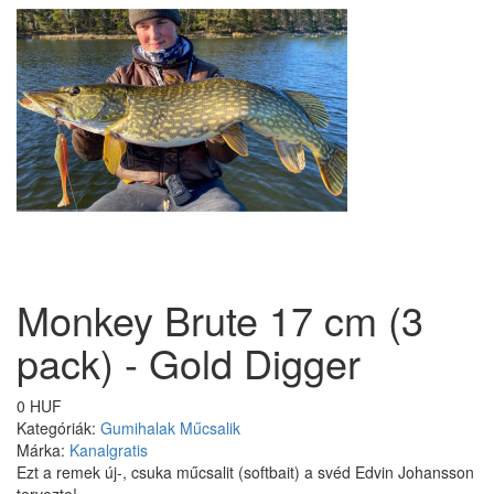
Monkey Brute 17 cm (3
pack) - Gold Digger
0 HUF
Kategóriák:
Gumihalak
Műcsalik
Márka:
Kanalgratis
Ezt a remek új-, csuka műcsalit (
softbait
) a svéd Edvin Johansson