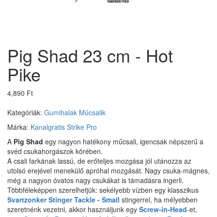
Pig Shad 23 cm - Hot
Pike
4,890 Ft
Kategóriák:
Gumihalak
Műcsalik
Márka:
Kanalgratis
Strike Pro
A
Pig Shad
egy nagyon hatékony műcsali, igencsak népszerű a
svéd csukahorgászok körében.
A csali farkának lassú, de erőteljes mozgása jól utánozza az
utolsó erejével menekülő apróhal mozgását. Nagy csuka-mágnes,
még a nagyon óvatos nagy csukákat is támadásra ingerli.
Többféleképpen szerelhetjük: sekélyebb vízben egy klasszikus
Svartzonker Stinger Tackle - Small
stingerrel, ha mélyebben
szeretnénk vezetni, akkor használjunk egy
Screw-in-Head
-et,