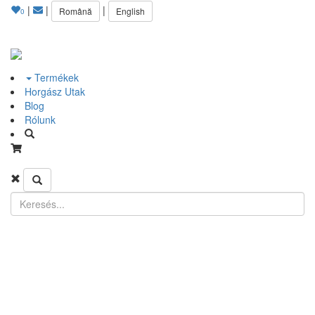
|
|
|
Română
English
0
Termékek
Horgász Utak
Blog
Rólunk