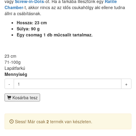
vagy
Screw-in-Dots
-ot. Ha a farkába illesztünk egy
Rattle
Chamber
-t, akkor nincs az az idős csukahölgy aki ellene tudna
állni a csábításnak.
Hossza: 23 cm
Súlya: 90 g
Egy csomag 1 db műcsalit tartalmaz.
23 cm
71-100g
Lapátfarkú
Mennyiség
-
+
Kosárba tesz
Siess! Már csak
2
termék van készleten.