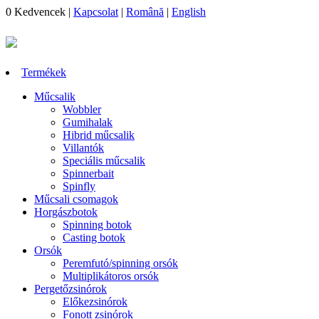
0
Kedvencek
|
Kapcsolat
|
Română
|
English
Termékek
Műcsalik
Wobbler
Gumihalak
Hibrid műcsalik
Villantók
Speciális műcsalik
Spinnerbait
Spinfly
Műcsali csomagok
Horgászbotok
Spinning botok
Casting botok
Orsók
Peremfutó/spinning orsók
Multiplikátoros orsók
Pergetőzsinórok
Előkezsinórok
Fonott zsinórok