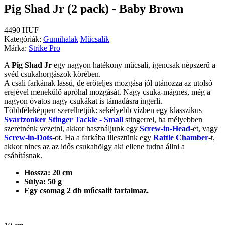
Pig Shad Jr (2 pack) - Baby Brown
4490 HUF
Kategóriák:
Gumihalak
Műcsalik
Márka:
Strike Pro
A
Pig Shad Jr
egy nagyon hatékony műcsali, igencsak népszerű a
svéd csukahorgászok körében.
A csali farkának lassú, de erőteljes mozgása jól utánozza az utolsó
erejével menekülő apróhal mozgását. Nagy csuka-mágnes, még a
nagyon óvatos nagy csukákat is támadásra ingerli.
Többféleképpen szerelhetjük: sekélyebb vízben egy klasszikus
Svartzonker Stinger Tackle - Small
stingerrel, ha mélyebben
szeretnénk vezetni, akkor használjunk egy
Screw-in-Head
-et, vagy
Screw-in-Dots
-ot. Ha a farkába illesztünk egy
Rattle Chamber
-t,
akkor nincs az az idős csukahölgy aki ellene tudna állni a
csábításnak.
Hossza: 20 cm
Súlya: 50 g
Egy csomag 2 db műcsalit tartalmaz.