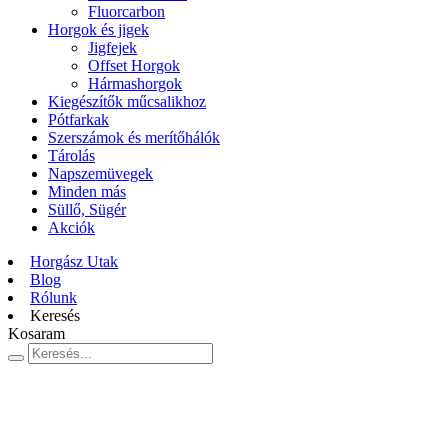
Fluorcarbon
Horgok és jigek
Jigfejek
Offset Horgok
Hármashorgok
Kiegészítők műcsalikhoz
Pótfarkak
Szerszámok és merítőhálók
Tárolás
Napszemüvegek
Minden más
Süllő, Sügér
Akciók
Horgász Utak
Blog
Rólunk
Keresés
Kosaram