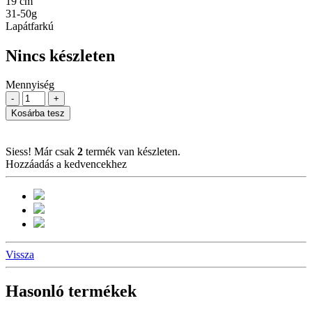
19 cm
31-50g
Lapátfarkú
Nincs készleten
Mennyiség
-
+
Kosárba tesz
Siess! Már csak
2
termék van készleten.
Hozzáadás a kedvencekhez
Vissza
Hasonló termékek