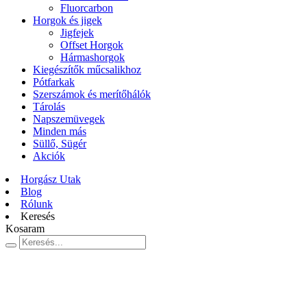
Fluorcarbon
Horgok és jigek
Jigfejek
Offset Horgok
Hármashorgok
Kiegészítők műcsalikhoz
Pótfarkak
Szerszámok és merítőhálók
Tárolás
Napszemüvegek
Minden más
Süllő, Sügér
Akciók
Horgász Utak
Blog
Rólunk
Keresés
Kosaram