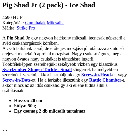
Pig Shad Jr (2 pack) - Ice Shad
4690 HUF
Kategóriák:
Gumihalak
Műcsalik
Márka:
Strike Pro
A
Pig Shad Jr
egy nagyon hatékony műcsali, igencsak népszerű a
svéd csukahorgászok körében.
A csali farkának lassú, de erőteljes mozgása jól utánozza az utolsó
erejével menekülő apróhal mozgását. Nagy csuka-mágnes, még a
nagyon óvatos nagy csukákat is támadásra ingerli.
Többféleképpen szerelhetjük: sekélyebb vízben egy klasszikus
Svartzonker Stinger Tackle - Small
stingerrel, ha mélyebben
szeretnénk vezetni, akkor használjunk egy
Screw-in-Head
-et, vagy
Screw-in-Dots
-ot. Ha a farkába illesztünk egy
Rattle Chamber
-t,
akkor nincs az az idős csukahölgy aki ellene tudna állni a
csábításnak.
Hossza: 20 cm
Súlya: 50 g
Egy csomag 2 db műcsalit tartalmaz.