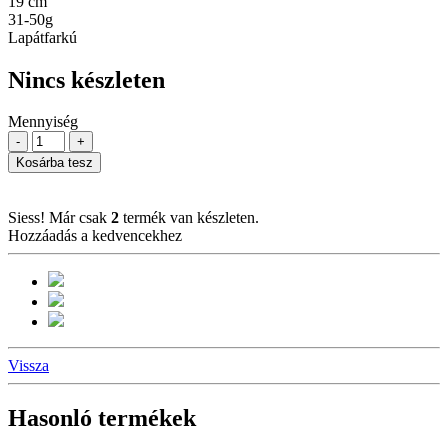
19 cm
31-50g
Lapátfarkú
Nincs készleten
Mennyiség
-
+
Kosárba tesz
Siess! Már csak
2
termék van készleten.
Hozzáadás a kedvencekhez
Vissza
Hasonló termékek