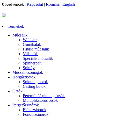
0
Kedvencek
|
Kapcsolat
|
Română
|
English
Termékek
Műcsalik
Wobbler
Gumihalak
Hibrid műcsalik
Villantók
Speciális műcsalik
Spinnerbait
Spinfly
Műcsali csomagok
Horgászbotok
Spinning botok
Casting botok
Orsók
Peremfutó/spinning orsók
Multiplikátoros orsók
Pergetőzsinórok
Előkezsinórok
Fonott zsinórok