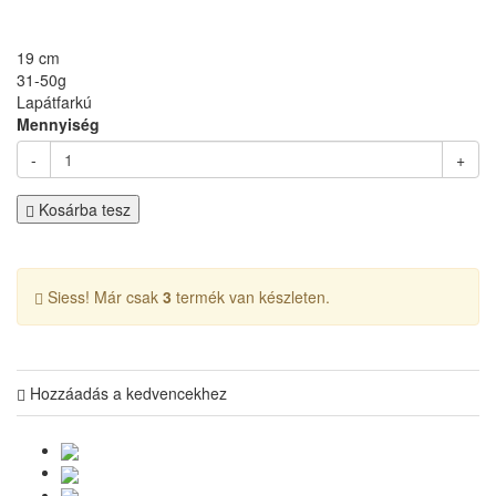
19 cm
31-50g
Lapátfarkú
Mennyiség
-
+
Kosárba tesz
Siess! Már csak
3
termék van készleten.
Hozzáadás a kedvencekhez