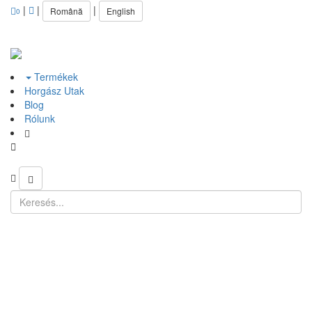
|
|
|
Română
English
0
Termékek
Horgász Utak
Blog
Rólunk