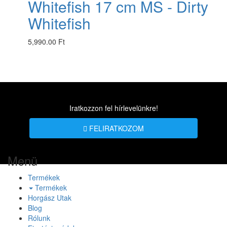
Whitefish 17 cm MS - Dirty
Whitefish
5,990.00 Ft
Iratkozzon fel hírlevelünkre!
FELIRATKOZOM
Menü
Termékek
Termékek
Horgász Utak
Blog
Rólunk