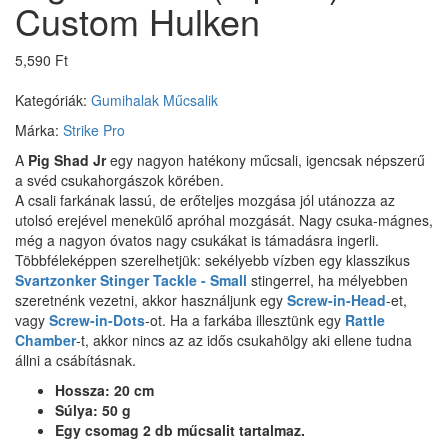
Custom Hulken
5,590 Ft
Kategóriák:
Gumihalak
Műcsalik
Márka:
Strike Pro
A
Pig Shad Jr
egy nagyon hatékony műcsali, igencsak népszerű
a svéd csukahorgászok körében.
A csali farkának lassú, de erőteljes mozgása jól utánozza az
utolsó erejével menekülő apróhal mozgását. Nagy csuka-mágnes,
még a nagyon óvatos nagy csukákat is támadásra ingerli.
Többféleképpen szerelhetjük: sekélyebb vízben egy klasszikus
Svartzonker Stinger Tackle - Small
stingerrel, ha mélyebben
szeretnénk vezetni, akkor használjunk egy
Screw-in-Head
-et,
vagy
Screw-in-Dots
-ot. Ha a farkába illesztünk egy
Rattle
Chamber
-t, akkor nincs az az idős csukahölgy aki ellene tudna
állni a csábításnak.
Hossza: 20 cm
Súlya: 50 g
Egy csomag 2 db műcsalit tartalmaz.