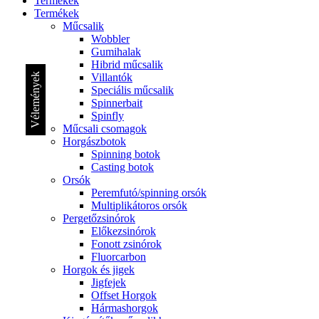
Termékek
Termékek
Műcsalik
Wobbler
Gumihalak
Hibrid műcsalik
Vélemények
Villantók
Speciális műcsalik
Spinnerbait
Spinfly
Műcsali csomagok
Horgászbotok
Spinning botok
Casting botok
Orsók
Peremfutó/spinning orsók
Multiplikátoros orsók
Pergetőzsinórok
Előkezsinórok
Fonott zsinórok
Fluorcarbon
Horgok és jigek
Jigfejek
Offset Horgok
Hármashorgok