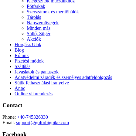
Kiegészítők műcsalikhoz
Pótfarkak
Szerszámok és merítőhálók
Tárolás
Napszemüvegek
Minden más
Süllő, Sügér
Akciók
Horgász Utak
Blog
Rólunk
Fizetési módok
Szállítás
Javaslatok és panaszok
Adatvédelmi záradék és személyes adatfeldolgozás
Sütik felhasználási irányelve
Anpc
Online vitarendezés
Contact
Phone:
+40-745326330
Email:
support@goforbigpike.com
Facebook