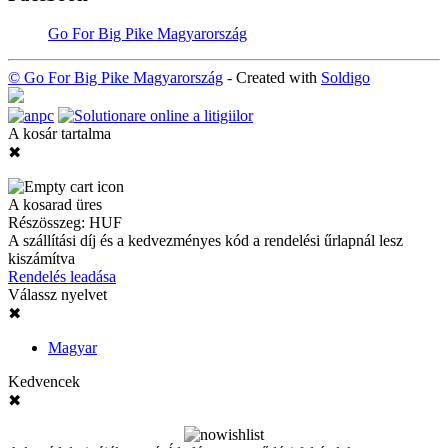
Go For Big Pike Magyarország
© Go For Big Pike Magyarország
- Created with
Soldigo
A kosár tartalma
✖
A kosarad üres
Részösszeg:
HUF
A szállítási díj és a kedvezményes kód a rendelési űrlapnál lesz
kiszámítva
Rendelés leadása
Válassz nyelvet
✖
Magyar
Kedvencek
✖