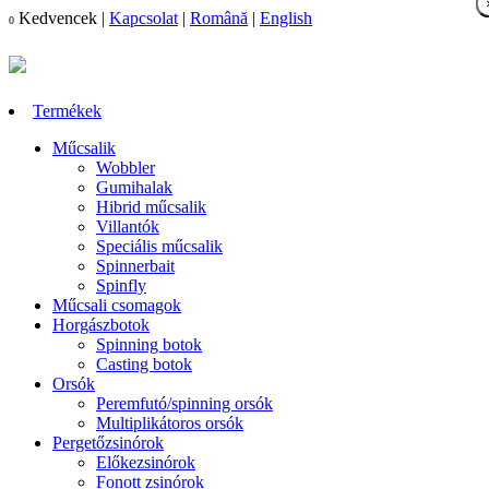
Kedvencek
|
Kapcsolat
|
Română
|
English
0
Termékek
Műcsalik
Wobbler
Gumihalak
Hibrid műcsalik
Villantók
Speciális műcsalik
Spinnerbait
Spinfly
Műcsali csomagok
Horgászbotok
Spinning botok
Casting botok
Orsók
Peremfutó/spinning orsók
Multiplikátoros orsók
Pergetőzsinórok
Előkezsinórok
Fonott zsinórok