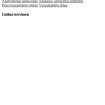
Adatvédelmi tájékoztató
Általános szerződési feltételek
Pénzvisszatérítési eljárás
Visszaküldési űrlap
Elállási kérelmek