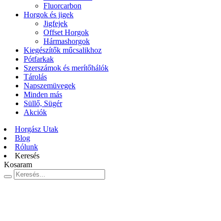
Fluorcarbon
Horgok és jigek
Jigfejek
Offset Horgok
Hármashorgok
Kiegészítők műcsalikhoz
Pótfarkak
Szerszámok és merítőhálók
Tárolás
Napszemüvegek
Minden más
Süllő, Sügér
Akciók
Horgász Utak
Blog
Rólunk
Keresés
Kosaram