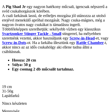
A
Pig Shad Jr
egy nagyon hatékony műcsali, igencsak népszerű a
svéd csukahorgászok körében.
A csali farkának lassú, de erőteljes mozgása jól utánozza az utolsó
erejével menekülő apróhal mozgását. Nagy csuka-mágnes, még a
nagyon óvatos nagy csukákat is támadásra ingerli.
Többféleképpen szerelhetjük: sekélyebb vízben egy klasszikus
Svartzonker Stinger Tackle - Small
stingerrel, ha mélyebben
szeretnénk vezetni, akkor használjunk egy
Screw-in-Head
-et, vagy
Screw-in-Dots
-ot. Ha a farkába illesztünk egy
Rattle Chamber
-t,
akkor nincs az az idős csukahölgy aki ellene tudna állni a
csábításnak.
Hossza: 20 cm
Súlya: 50 g
Egy csomag 2 db műcsalit tartalmaz.
19 cm
31-50g
Lapátfarkú
Nincs készleten
Mennyiség