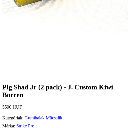
Pig Shad Jr (2 pack) - J. Custom Kiwi
Borren
5590 HUF
Kategóriák:
Gumihalak
Műcsalik
Márka:
Strike Pro