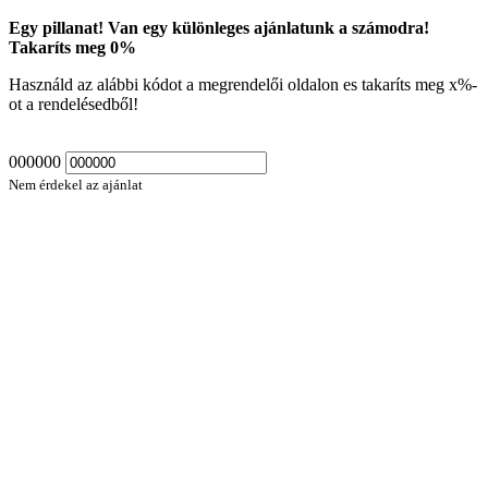
Egy pillanat! Van egy különleges ajánlatunk a számodra!
Takaríts meg
0
%
Használd az alábbi kódot a megrendelői oldalon es takaríts meg
x
%-
ot a rendelésedből!
000000
Nem érdekel az ajánlat