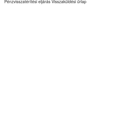
Pénzvisszatérítési eljárás
Visszaküldési űrlap