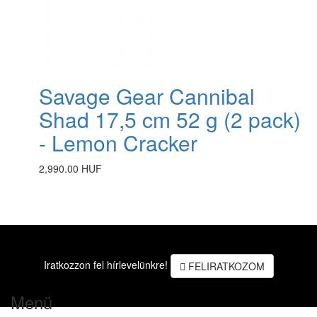
Savage Gear Cannibal
Shad 17,5 cm 52 g (2 pack)
- Lemon Cracker
2,990.00 HUF
Iratkozzon fel hírlevelünkre!
FELIRATKOZOM
Menü