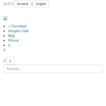
|
|
|
Română
English
0
Termékek
Horgász Utak
Blog
Rólunk