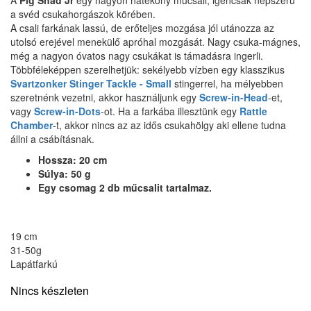
A
Pig Shad Jr
egy nagyon hatékony műcsali, igencsak népszerű
a svéd csukahorgászok körében.
A csali farkának lassú, de erőteljes mozgása jól utánozza az
utolsó erejével menekülő apróhal mozgását. Nagy csuka-mágnes,
még a nagyon óvatos nagy csukákat is támadásra ingerli.
Többféleképpen szerelhetjük: sekélyebb vízben egy klasszikus
Svartzonker Stinger Tackle - Small
stingerrel, ha mélyebben
szeretnénk vezetni, akkor használjunk egy
Screw-in-Head
-et,
vagy
Screw-in-Dots
-ot. Ha a farkába illesztünk egy
Rattle
Chamber
-t, akkor nincs az az idős csukahölgy aki ellene tudna
állni a csábításnak.
Hossza: 20 cm
Súlya: 50 g
Egy csomag 2 db műcsalit tartalmaz.
19 cm
31-50g
Lapátfarkú
Nincs készleten