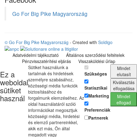
Go For Big Pike Magyarország
© Go For Big Pike Magyarország
- Created with
Soldigo
Adatvédelmi tájékoztató
Általános szerződési feltételek
Pénzvisszatérítési eljárás
Visszaküldési űrlap
Sütiket használunk a
Mindet
Ez a
tartalmak és hirdetések
Szükséges
elutasít
személyre szabásához,
weboldal
Kiválasztás
közösségi média funkciók
sütiket
Statisztikai
elfogadása
biztosításához és
használ
Marketing
Mindet
forgalmunk elemzéséhez. Az
elfogad
oldal használatáról szóló
Preferenciák
információkat megosztjuk
közösségi média, hirdetési
Partnerek
és elemző partnereinkkel,
akik ezt más, Ön által
megadott vagy