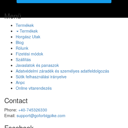
Menü
Termékek
Termékek
Horgász Utak
Blog
Rólunk
Fizetési módok
Szállítás
Javaslatok és panaszok
Adatvédelmi záradék és személyes adatfeldolgozás
Sütik felhasználási irányelve
Anpc
Online vitarendezés
Contact
Phone:
+40-745326330
Email:
support@goforbigpike.com
Facebook