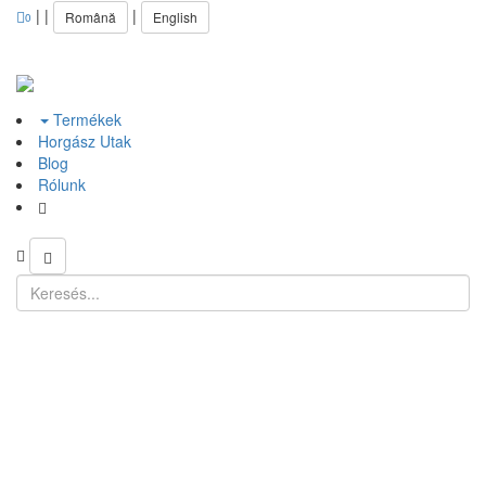
|
|
|
Română
English
0
Termékek
Horgász Utak
Blog
Rólunk