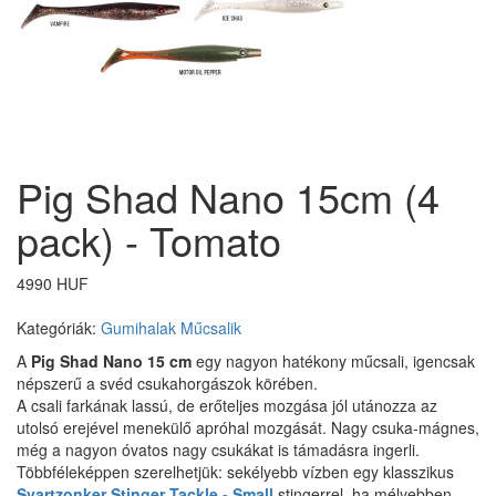
Pig Shad Nano 15cm (4
pack) - Tomato
4990 HUF
Kategóriák:
Gumihalak
Műcsalik
A
Pig Shad Nano 15 cm
egy nagyon hatékony műcsali, igencsak
népszerű a svéd csukahorgászok körében.
A csali farkának lassú, de erőteljes mozgása jól utánozza az
utolsó erejével menekülő apróhal mozgását. Nagy csuka-mágnes,
még a nagyon óvatos nagy csukákat is támadásra ingerli.
Többféleképpen szerelhetjük: sekélyebb vízben egy klasszikus
Svartzonker Stinger Tackle - Small
stingerrel, ha mélyebben