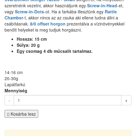
szeretnénk vezetni, akkor használjunk egy
Screw-in-Head
-et,
vagy
Screw-in-Dots
-ot. Ha a farkába illesztünk egy
Rattle
Chamber
-t, akkor nincs az az csuka aki ellene tudna állni a
csábításnak.
8/0 offset horgon
prezentálva a vízinövényekkel
benőtt helyeket is meg tudjuk horgászni.
Hossza: 15 cm
Súlya: 20 g
Egy csomag 4 db műcsalit tartalmaz.
14-16 cm
20-30g
Lapátfarkú
Mennyiség
-
+
Kosárba tesz