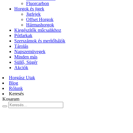
Fluorcarbon
Horgok és jigek
Jigfejek
Offset Horgok
Hármashorgok
Kiegészítők műcsalikhoz
Pótfarkak
Szerszámok és merítőhálók
Tárolás
Napszemüvegek
Minden más
Süllő, Sügér
Akciók
Horgász Utak
Blog
Rólunk
Keresés
Kosaram