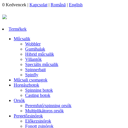
0
Kedvencek
|
Kapcsolat
|
Română
|
English
Termékek
Műcsalik
Wobbler
Gumihalak
Hibrid műcsalik
Villantók
Speciális műcsalik
Spinnerbait
Spinfly
Műcsali csomagok
Horgászbotok
Spinning botok
Casting botok
Orsók
Peremfutó/spinning orsók
Multiplikátoros orsók
Pergetőzsinórok
Előkezsinórok
Fonott zsinórok