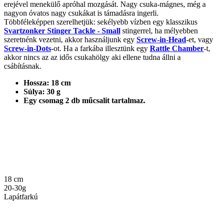
erejével menekülő apróhal mozgását. Nagy csuka-mágnes, még a
nagyon óvatos nagy csukákat is támadásra ingerli.
Többféleképpen szerelhetjük: sekélyebb vízben egy klasszikus
Svartzonker Stinger Tackle - Small
stingerrel, ha mélyebben
szeretnénk vezetni, akkor használjunk egy
Screw-in-Head
-et, vagy
Screw-in-Dots
-ot. Ha a farkába illesztünk egy
Rattle Chamber
-t,
akkor nincs az az idős csukahölgy aki ellene tudna állni a
csábításnak.
Hossza: 18 cm
Súlya: 30 g
Egy csomag 2 db műcsalit tartalmaz.
18 cm
20-30g
Lapátfarkú