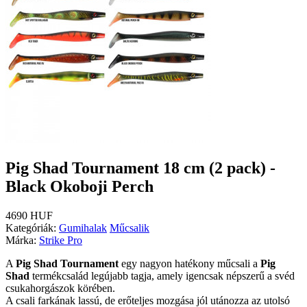
Pig Shad Tournament 18 cm (2 pack) -
Black Okoboji Perch
4690 HUF
Kategóriák:
Gumihalak
Műcsalik
Márka:
Strike Pro
A
Pig Shad Tournament
egy nagyon hatékony műcsali a
Pig
Shad
termékcsalád legújabb tagja, amely igencsak népszerű a svéd
csukahorgászok körében.
A csali farkának lassú, de erőteljes mozgása jól utánozza az utolsó